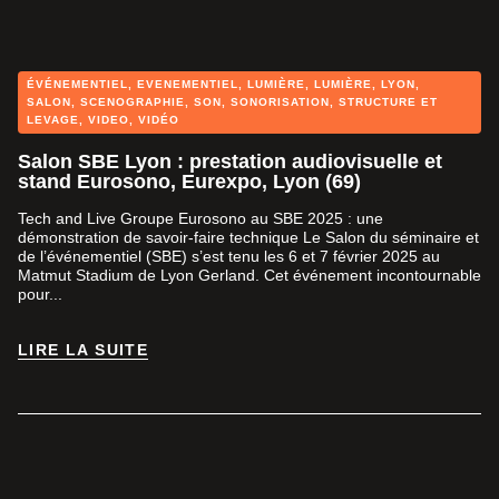
indispensable en cas de discours programmé sur votre
événement.
Tech and Live Groupe Eurosono
, prestataire technique
ÉVÉNEMENTIEL
,
EVENEMENTIEL
,
LUMIÈRE
,
LUMIÈRE
,
LYON
,
événementiel, vous accompagne avec des
solutions
SALON
,
SCENOGRAPHIE
,
SON
,
SONORISATION
,
STRUCTURE ET
techniques en location
et
en
LEVAGE
,
VIDEO
,
VIDÉO
prestation
sur
Lyon
,
Annecy
et la France entière.
Salon SBE Lyon : prestation audiovisuelle et
stand Eurosono, Eurexpo, Lyon (69)
Tech and Live Groupe Eurosono au SBE 2025 : une
démonstration de savoir-faire technique Le Salon du séminaire et
de l’événementiel (SBE) s’est tenu les 6 et 7 février 2025 au
Matmut Stadium de Lyon Gerland. Cet événement incontournable
pour...
LIRE LA SUITE
LIRE LA SUITE