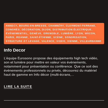
ANNECY
,
BOURG-EN-BRESSE
,
CHAMBÉRY
,
CLERMONT-FERRAND
,
CONGRÈS
,
DÉCORATION
,
DIJON
,
DISTRIBUTION ÉLECTRIQUE
,
ÉVÉNEMENTIEL
,
GENÈVE
,
GRENOBLE
,
LUMIÈRE
,
LYON
,
MÂCON
,
PARIS
,
ROANNE
,
SAINT-ÉTIENNE
,
SCÈNE
,
SONORISATION
,
STRUCTURE ET LEVAGE
,
VALENCE
,
VIDEO
,
VIENNE
,
VILLEURBANNE
Info Decor
L’équipe Eurosono propose des équipements high tech vidéo,
son et lumière pour mettre en valeur vos événements,
notamment pour présentation ou conférence. Que ce soit des
événements professionnels ou privés, découvrez du matériel
haut de gamme en Info décor (multi-écrans,...
LIRE LA SUITE
LIRE LA SUITE