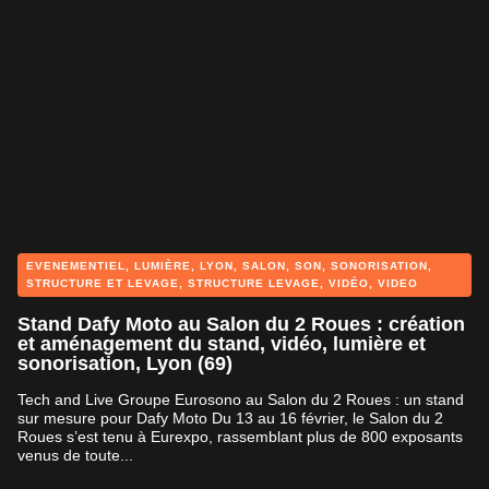
EVENEMENTIEL
,
LUMIÈRE
,
LYON
,
SALON
,
SON
,
SONORISATION
,
STRUCTURE ET LEVAGE
,
STRUCTURE LEVAGE
,
VIDÉO
,
VIDEO
Stand Dafy Moto au Salon du 2 Roues : création
et aménagement du stand, vidéo, lumière et
sonorisation, Lyon (69)
Tech and Live Groupe Eurosono au Salon du 2 Roues : un stand
sur mesure pour Dafy Moto Du 13 au 16 février, le Salon du 2
Roues s’est tenu à Eurexpo, rassemblant plus de 800 exposants
venus de toute...