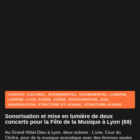
CONCERT
,
CULTUREL
,
ÉVÉNEMENTIEL
,
EVENEMENTIEL
,
LUMIÈRE
,
LUMIÈRE
,
LYON
,
SCÈNE
,
SCÈNE
,
SCÉNOGRAPHIE
,
SON
,
SONORISATION
,
STRUCTURE ET LEVAGE
,
STRUCTURE LEVAGE
Sonorisation et mise en lumière de deux
concerts pour la Fête de la Musique à Lyon (69)
Au Grand Hôtel-Dieu à Lyon, deux scènes : L’une, Cour du
Cloître, pour de la musique acoustique avec des femmes seules