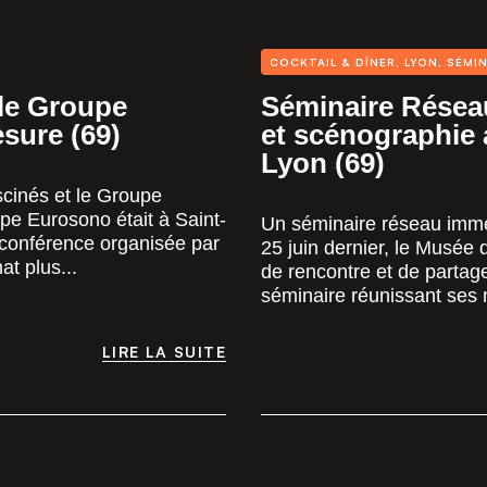
COCKTAIL & DÎNER
,
LYON
,
SÉMIN
le Groupe
Séminaire Réseau
sure (69)
et scénographie
Lyon (69)
cinés et le Groupe
pe Eurosono était à Saint-
Un séminaire réseau imm
conférence organisée par
25 juin dernier, le Musée 
t plus...
de rencontre et de partag
séminaire réunissant ses
LIRE LA SUITE
LIRE LA SUITE