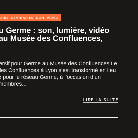
AIRE
,
SEMINAIRES
,
SON
,
VIDÉO
 Germe : son, lumière, vidéo
 au Musée des Confluences,
ersif pour Germe au Musée des Confluences Le
des Confluences à Lyon s’est transformé en lieu
e pour le réseau Germe, à l’occasion d’un
 membres...
LIRE LA SUITE
LIRE LA SUITE