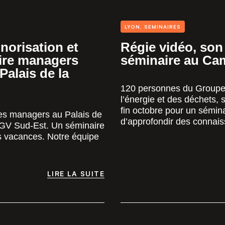
LYON
,
SEMINAIRES
norisation et
Régie vidéo, son 
aire managers
séminaire au Cam
alais de la
120 personnes du Groupe V
l’énergie et des déchets,
fin octobre pour un sémin
es managers au Palais de
d’approfondir des connais
TGV Sud-Est. Un séminaire
es vacances. Notre équipe
LIRE LA SUITE
LIRE LA SUITE