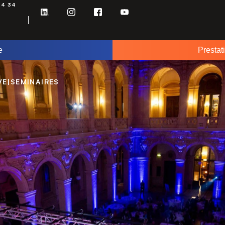
34 34
e
Prestat
VE
|
SEMINAIRES