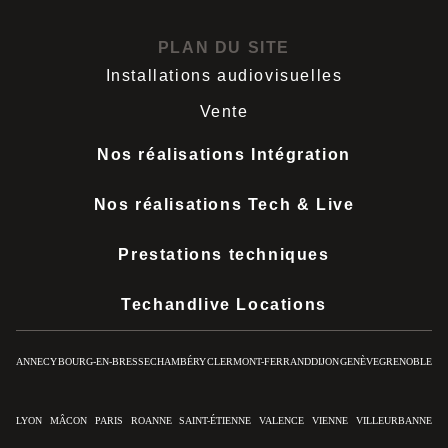
PLAN DU SITE
Installations audiovisuelles
Vente
Nos réalisations Intégration
Nos réalisations Tech & Live
Prestations techniques
Techandlive Locations
ANNECY
BOURG-EN-BRESSE
CHAMBÉRY
CLERMONT-FERRAND
DIJON
GENÈVE
GRENOBLE
LYON
MÂCON
PARIS
ROANNE
SAINT-ÉTIENNE
VALENCE
VIENNE
VILLEURBANNE