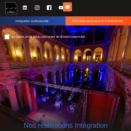
Intégration audiovisuelle
Prestation technique et événementiel
ACCUEIL
|
NOS RÉALISATIONS INTÉGRATION
|
VISIO
Nos réalisations Intégration