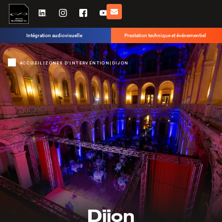
Intégration audiovisuelle
Prestation technique et événementiel
ACCUEIL
|
ZONES D'INTERVENTION
|
DIJON
Dijon