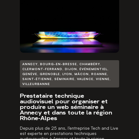
ANNECY
,
BOURG-EN-BRESSE
,
CHAMBÉRY
,
CLERMONT-FERRAND
,
DIJON
,
ÉVÉNEMENTIEL
,
GENÈVE
,
GRENOBLE
,
LYON
,
MÂCON
,
ROANNE
,
SAINT-ÉTIENNE
,
SÉMINAIRE
,
VALENCE
,
VIENNE
,
VILLEURBANNE
Prestataire technique
audiovisuel pour organiser et
produire un web séminaire à
Annecy et dans toute la région
Rhône-Alpes
Depuis plus de 25 ans, l’entreprise Tech and Live
est experte en prestations techniques
audiovisuelles à Annecy et toute la région