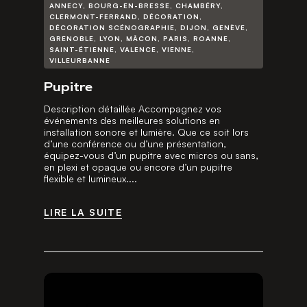
ANNECY
,
BOURG-EN-BRESSE
,
CHAMBÉRY
,
CLERMONT-FERRAND
,
DÉCORATION
,
DÉCORATION SCÉNOGRAPHIE
,
DIJON
,
GENÈVE
,
GRENOBLE
,
LYON
,
MÂCON
,
PARIS
,
ROANNE
,
SAINT-ÉTIENNE
,
VALENCE
,
VIENNE
,
VILLEURBANNE
Pupitre
Description détaillée Accompagnez vos
événements des meilleures solutions en
installation sonore et lumière. Que ce soit lors
d’une conférence ou d’une présentation,
équipez-vous d’un pupitre avec micros ou sans,
en plexi et opaque ou encore d’un pupitre
flexible et lumineux....
LIRE LA SUITE
LIRE LA SUITE