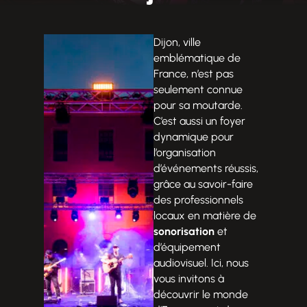
Dijon, ville
emblématique de
France, n’est pas
seulement connue
pour sa moutarde.
C’est aussi un foyer
dynamique pour
l’organisation
d’événements réussis,
grâce au savoir-faire
des professionnels
locaux en matière de
sonorisation
et
d’équipement
audiovisuel. Ici, nous
vous invitons à
découvrir le monde