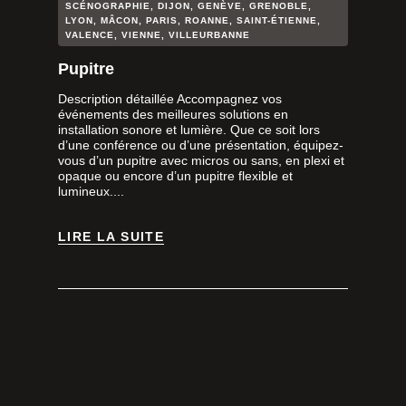
SCÉNOGRAPHIE
,
DIJON
,
GENÈVE
,
GRENOBLE
,
LYON
,
MÂCON
,
PARIS
,
ROANNE
,
SAINT-ÉTIENNE
,
VALENCE
,
VIENNE
,
VILLEURBANNE
Pupitre
Description détaillée Accompagnez vos
événements des meilleures solutions en
installation sonore et lumière. Que ce soit lors
d’une conférence ou d’une présentation, équipez-
vous d’un pupitre avec micros ou sans, en plexi et
opaque ou encore d’un pupitre flexible et
lumineux....
LIRE LA SUITE
LIRE LA SUITE