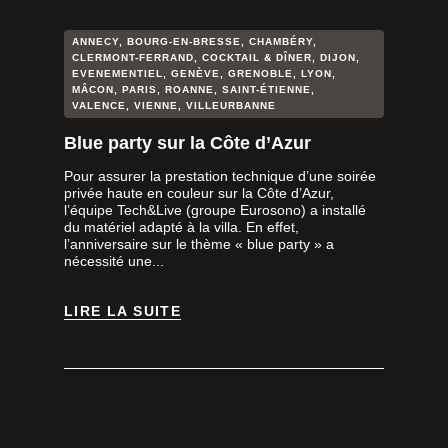
ANNECY
,
BOURG-EN-BRESSE
,
CHAMBÉRY
,
CLERMONT-FERRAND
,
COCKTAIL & DÎNER
,
DIJON
,
EVENEMENTIEL
,
GENÈVE
,
GRENOBLE
,
LYON
,
MÂCON
,
PARIS
,
ROANNE
,
SAINT-ÉTIENNE
,
VALENCE
,
VIENNE
,
VILLEURBANNE
Blue party sur la Côte d’Azur
Pour assurer la prestation technique d’une soirée
privée haute en couleur sur la Côte d’Azur,
l’équipe Tech&Live (groupe Eurosono) a installé
du matériel adapté à la villa. En effet,
l’anniversaire sur le thème « blue party » a
nécessité une...
LIRE LA SUITE
LIRE LA SUITE