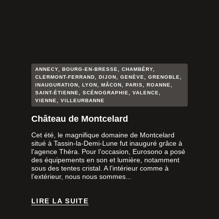
ANNECY
,
BOURG-EN-BRESSE
,
CHAMBÉRY
,
CLERMONT-FERRAND
,
DIJON
,
GENÈVE
,
GRENOBLE
,
INAUGURATION
,
LYON
,
MÂCON
,
PARIS
,
ROANNE
,
SAINT-ÉTIENNE
,
SCÉNOGRAPHIE
,
VALENCE
,
VIENNE
,
VILLEURBANNE
Château de Montcelard
Cet été, le magnifique domaine de Montcelard
situé à Tassin-la-Demi-Lune fut inauguré grâce à
l’agence Théra. Pour l’occasion, Eurosono a posé
des équipements en son et lumière, notamment
sous des tentes cristal. A l’intérieur comme à
l’extérieur, nous nous sommes...
LIRE LA SUITE
LIRE LA SUITE