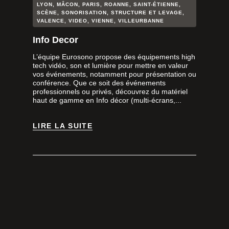
LYON
,
MÂCON
,
PARIS
,
ROANNE
,
SAINT-ÉTIENNE
,
SCÈNE
,
SONORISATION
,
STRUCTURE ET LEVAGE
,
VALENCE
,
VIDEO
,
VIENNE
,
VILLEURBANNE
Info Decor
L’équipe Eurosono propose des équipements high
tech vidéo, son et lumière pour mettre en valeur
vos événements, notamment pour présentation ou
conférence. Que ce soit des événements
professionnels ou privés, découvrez du matériel
haut de gamme en Info décor (multi-écrans,...
LIRE LA SUITE
LIRE LA SUITE