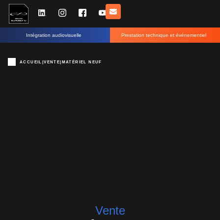
Intégration audiovisuelle
Prestation technique et événementiel
ACCUEIL
|
VENTE
|
MATÉRIEL NEUF
Vente