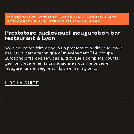
INAUGURATION
,
LANCEMENT DE PRODUIT
,
LUMIÈRE
,
SCÈNE
,
SCENOGRAPHIE
,
SON
,
STRUCTURE LEVAGE
,
VIDÉO
Prestataire audiovisuel inauguration bar
restaurant à Lyon
Vous souhaitez faire appel à un prestataire audiovisuel pour
assurer la partie technique d’un événement ? Le groupe
Eurosono offre des services audiovisuels complets pour la
gestion d’événéments professionnels comme privés et
inaugurer une enseigne sur Lyon et sa région....
LIRE LA SUITE
LIRE LA SUITE