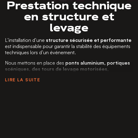
Prestation technique
en structure et
levage
L’installation d’une
structure sécurisée et performante
est indispensable pour garantir la stabilité des équipements
techniques lors d’un événement.
Nous mettons en place des
ponts aluminium, portiques
scéniques, des tours de levage motorisées,
structures en treillis et systèmes de suspension
LIRE LA SUITE
permettant d’accueillir et de sécuriser vos équipements
audiovisuels. Que ce soit pour fixer des
éclairages
dynamiques, écrans LED, enceintes de sonorisation
ou éléments de scénographie
, nos structures
garantissent une
installation stable et résistante aux
contraintes techniques et météorologiques
.
Nos solutions sont
modulables et évolutives
, s’adaptant
à tout type d’espace, qu’il s’agisse d’un
lieu en intérieur
ou en extérieur
. Nos structures permettent de créer des