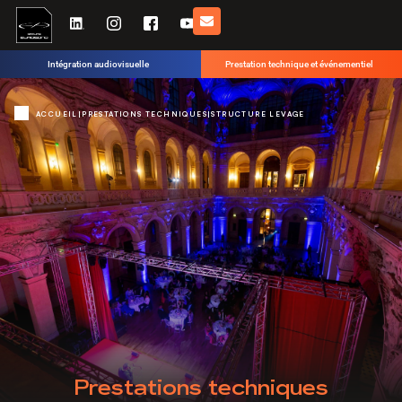
Intégration audiovisuelle
Prestation technique et événementiel
ACCUEIL
|
PRESTATIONS TECHNIQUES
|
STRUCTURE LEVAGE
Prestations techniques