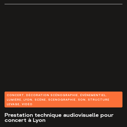
CONCERT
,
DÉCORATION SCÉNOGRAPHIE
,
ÉVÉNEMENTIEL
,
LUMIÈRE
,
LYON
,
SCÈNE
,
SCENOGRAPHIE
,
SON
,
STRUCTURE
LEVAGE
,
VIDÉO
Prestation technique audiovisuelle pour
concert à Lyon