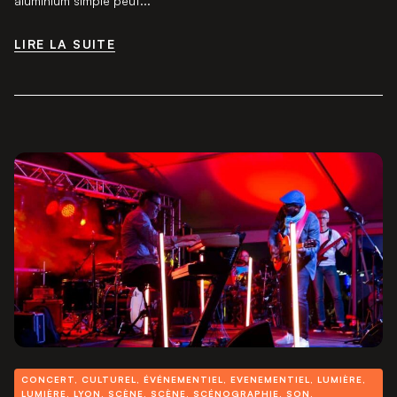
aluminium simple peut...
LIRE LA SUITE
LIRE LA SUITE
CONCERT
,
CULTUREL
,
ÉVÉNEMENTIEL
,
EVENEMENTIEL
,
LUMIÈRE
,
LUMIÈRE
,
LYON
,
SCÈNE
,
SCÈNE
,
SCÉNOGRAPHIE
,
SON
,