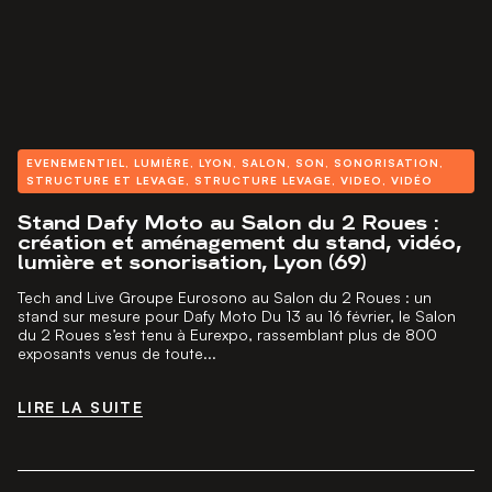
effets spectaculaires
, avec des équipements suspendus
offrant un
rendu visuel impressionnant
.
Nos équipes d’experts assurent le
montage et
démontage
des structures dans le respect des
normes
de sécurité en vigueur
. Nous utilisons des
systèmes de
levage motorisés et manuels
, permettant d’ajuster la
hauteur et l’orientation des équipements en fonction de la
EVENEMENTIEL
,
LUMIÈRE
,
LYON
,
SALON
,
SON
,
SONORISATION
,
configuration du lieu et des besoins spécifiques de votre
STRUCTURE ET LEVAGE
,
STRUCTURE LEVAGE
,
VIDEO
,
VIDÉO
événement.
Stand Dafy Moto au Salon du 2 Roues :
création et aménagement du stand, vidéo,
Pour un
défilé de mode ou une soirée d’entreprise
lumière et sonorisation, Lyon (69)
dans un lieu prestigieux
, nous mettons en place des
structures élégantes et discrètes, parfaitement intégrées au
Tech and Live Groupe Eurosono au Salon du 2 Roues : un
décor. Pour un
concert ou un spectacle
, nous installons
stand sur mesure pour Dafy Moto Du 13 au 16 février, le Salon
des
ponts motorisés
et des
grillages techniques
,
du 2 Roues s’est tenu à Eurexpo, rassemblant plus de 800
facilitant l’accrochage des jeux de lumière et la suspension
exposants venus de toute...
des systèmes de sonorisation.
LIRE LA SUITE
LIRE LA SUITE