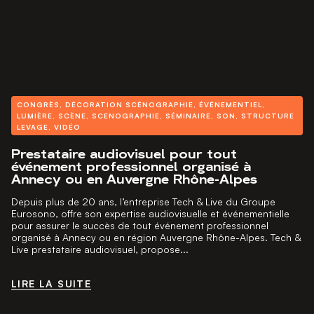
CONGRÈS
,
DÉCORATION SCÉNOGRAPHIE
,
ÉVÉNEMENTIEL
,
LUMIÈRE
,
SCÈNE
,
SCENOGRAPHIE
,
SÉMINAIRE
,
SON
,
STRUCTURE
LEVAGE
,
VIDÉO
Prestataire audiovisuel pour tout
événement professionnel organisé à
Annecy ou en Auvergne Rhône-Alpes
Depuis plus de 20 ans, l’entreprise Tech & Live du Groupe
Eurosono, offre son expertise audiovisuelle et événementielle
pour assurer le succès de tout événement professionnel
organisé à Annecy ou en région Auvergne Rhône-Alpes. Tech &
Live prestataire audiovisuel, propose...
LIRE LA SUITE
LIRE LA SUITE