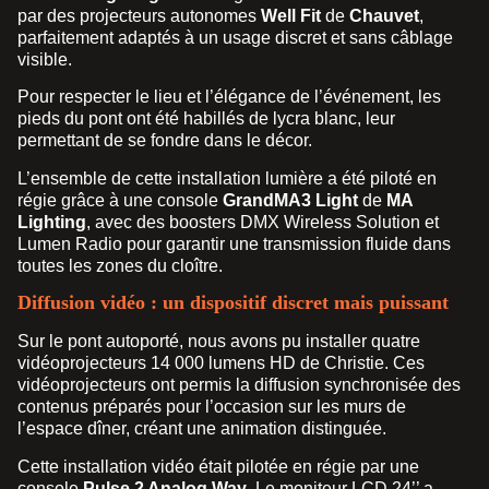
par des projecteurs autonomes
Well Fit
de
Chauvet
,
parfaitement adaptés à un usage discret et sans câblage
visible.
Pour respecter le lieu et l’élégance de l’événement, les
pieds du pont ont été habillés de lycra blanc, leur
permettant de se fondre dans le décor.
L’ensemble de cette installation lumière a été piloté en
régie grâce à une console
GrandMA3 Light
de
MA
Lighting
, avec des boosters DMX Wireless Solution et
Lumen Radio pour garantir une transmission fluide dans
toutes les zones du cloître.
Diffusion vidéo : un dispositif discret mais puissant
Sur le pont autoporté, nous avons pu installer quatre
vidéoprojecteurs 14 000 lumens HD de Christie. Ces
vidéoprojecteurs ont permis la diffusion synchronisée des
contenus préparés pour l’occasion sur les murs de
l’espace dîner, créant une animation distinguée.
Cette installation vidéo était pilotée en régie par une
console
Pulse 2 Analog Way
. Le moniteur LCD 24’’ a