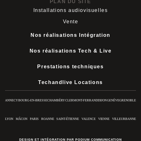
PLAN DU SITE
Installations audiovisuelles
Vente
Nos réalisations Intégration
Nos réalisations Tech & Live
Prestations techniques
Techandlive Locations
ANNECY
BOURG-EN-BRESSE
CHAMBÉRY
CLERMONT-FERRAND
DIJON
GENÈVE
GRENOBLE
LYON
MÂCON
PARIS
ROANNE
SAINT-ÉTIENNE
VALENCE
VIENNE
VILLEURBANNE
DESIGN ET INTÉGRATION PAR PODIUM COMMUNICATION