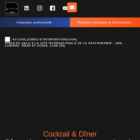
Intégration audiovisuelle
Prestation technique et événementiel
ACCUEIL
|
ZONES D'INTERVENTION
|
LYON
|
DÎNER DE GALA À LA CITÉ INTERNATIONALE DE LA GASTRONOMIE : SON,
LUMIÈRE, VIDÉO ET SCÈNE, LYON (69)
Cocktail & Dîner