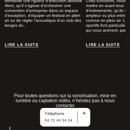
demande une rigueur d’exécution absolue.
Chez Eurosono, nous a
Alors, qu’il s’agisse d’orchestrer une
mettre en avant tous le
convention d’entreprise dans un espace
d’événements, qu’ils so
d’exception, d’équiper un festival en plein
ampleur ou plus intimist
air ou de régler l’acoustique d’un club des
comme en plein air. Le
berges du...
sportifs font particuliè
qui nous animent, par...
LIRE LA SUITE
LIRE LA SUITE
LIRE LA SUITE
LIRE LA SUITE
Pour toutes questions sur la sonorisation, mise en
lumière ou captation vidéo, n’hésitez pas à nous
contacter
Téléphone
04 72 44 34 34