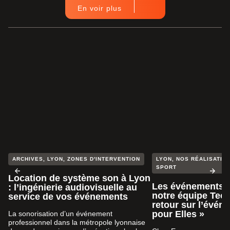
En voir plus
ARCHIVES
,
LYON
,
ZONES D'INTERVENTION
LYON
,
NOS RÉALISATION
SPORT
Location de système son à Lyon
Les événements s
: l’ingénierie audiovisuelle au
notre équipe Tech
service de vos événements
retour sur l’évén
pour Elles »
La sonorisation d’un événement
professionnel dans la métropole lyonnaise