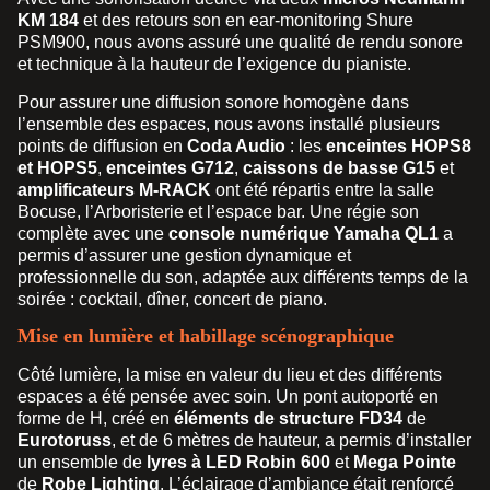
KM 184
et des retours son en ear-monitoring Shure
PSM900, nous avons assuré une qualité de rendu sonore
et technique à la hauteur de l’exigence du pianiste.
Pour assurer une diffusion sonore homogène dans
l’ensemble des espaces, nous avons installé plusieurs
points de diffusion en
Coda Audio
: les
enceintes HOPS8
et HOPS5
,
enceintes G712
,
caissons de basse G15
et
amplificateurs M-RACK
ont été répartis entre la salle
Bocuse, l’Arboristerie et l’espace bar. Une régie son
complète avec une
console numérique Yamaha QL1
a
permis d’assurer une gestion dynamique et
professionnelle du son, adaptée aux différents temps de la
soirée : cocktail, dîner, concert de piano.
Mise en lumière et habillage scénographique
Côté lumière, la mise en valeur du lieu et des différents
espaces a été pensée avec soin. Un pont autoporté en
forme de H, créé en
éléments de structure FD34
de
Eurotoruss
, et de 6 mètres de hauteur, a permis d’installer
un ensemble de
lyres à LED Robin 600
et
Mega Pointe
de
Robe Lighting
. L’éclairage d’ambiance était renforcé