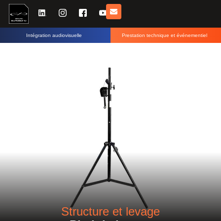
Intégration audiovisuelle
Prestation technique et événementiel
ACCUEIL
|
TECHANDLIVE LOCATIONS
|
STRUCTURE ET LEVAGE
|
PIED DE LEVAGE
Structure et levage