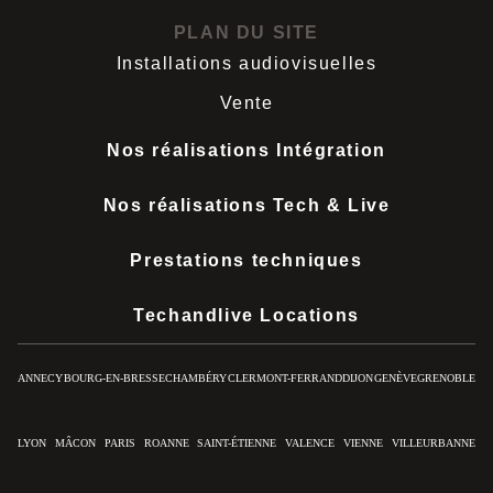
PLAN DU SITE
Installations audiovisuelles
Vente
Nos réalisations Intégration
Nos réalisations Tech & Live
Prestations techniques
Techandlive Locations
ANNECY
BOURG-EN-BRESSE
CHAMBÉRY
CLERMONT-FERRAND
DIJON
GENÈVE
GRENOBLE
LYON
MÂCON
PARIS
ROANNE
SAINT-ÉTIENNE
VALENCE
VIENNE
VILLEURBANNE