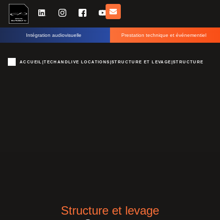
Intégration audiovisuelle
Prestation technique et événementiel
ACCUEIL
|
TECHANDLIVE LOCATIONS
|
STRUCTURE ET LEVAGE
|
STRUCTURE
Structure et levage