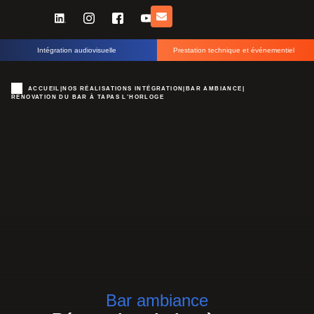
Intégration audiovisuelle
Prestation technique et événementiel
ACCUEIL
|
NOS RÉALISATIONS INTÉGRATION
|
BAR AMBIANCE
|
RÉNOVATION DU BAR À TAPAS L’HORLOGE
Bar ambiance