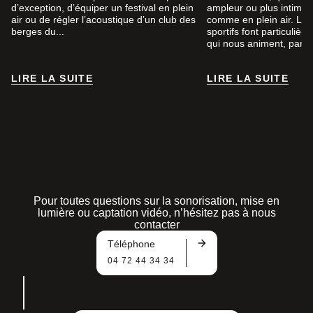
d’exception, d’équiper un festival en plein
ampleur ou plus intimist
air ou de régler l’acoustique d’un club des
comme en plein air. Le
berges du...
sportifs font particuliè
qui nous animent, par...
LIRE LA SUITE
LIRE LA SUITE
LIRE LA SUITE
LIRE LA SUITE
Pour toutes questions sur la sonorisation, mise en
lumière ou captation vidéo, n’hésitez pas à nous
contacter
Téléphone
04 72 44 34 34