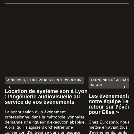
ARCHIVES
,
LYON
,
ZONES D'INTERVENTION
LYON
,
NOS RÉALISATION
SPORT
Location de système son à Lyon
Les événements s
: l’ingénierie audiovisuelle au
notre équipe Tech
service de vos événements
retour sur l’évén
pour Elles »
La sonorisation d’un événement
professionnel dans la métropole lyonnaise
demande une rigueur d’exécution absolue.
Chez Eurosono, nous a
Alors, qu’il s’agisse d’orchestrer une
mettre en avant tous le
convention d’entreprise dans un espace
d’événements, qu’ils so