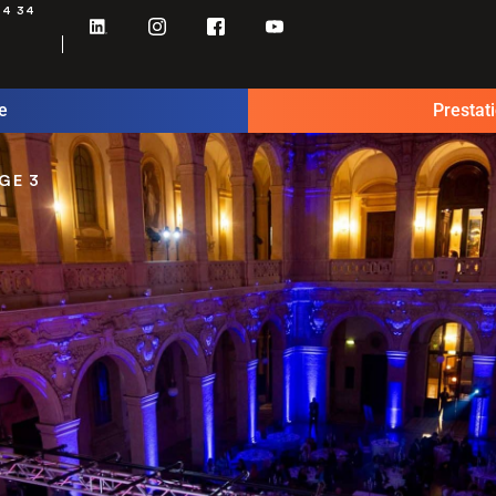
34 34
e
Prestat
GE 3