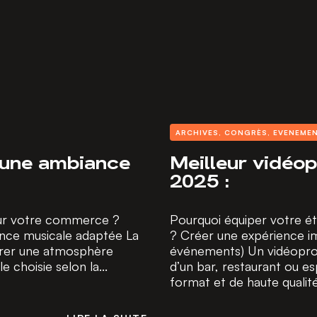
ARCHIVES
,
CONGRÈS
,
EVENEMEN
 une ambiance
Meilleur vidéop
2025 :
our votre commerce ?
Pourquoi équiper votre ét
ance musicale adaptée La
? Créer une expérience im
aurer une atmosphère
événements) Un vidéoproj
 choisie selon la...
d’un bar, restaurant ou e
format et de haute qualité