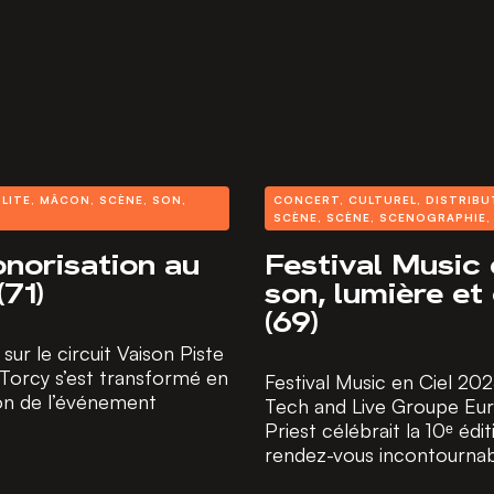
LITE
,
MÂCON
,
SCÈNE
,
SON
,
CONCERT
,
CULTUREL
,
DISTRIBU
SCÈNE
,
SCÈNE
,
SCENOGRAPHIE
onorisation au
Festival Music 
(71)
son, lumière et 
(69)
r le circuit Vaison Piste
 à Torcy s’est transformé en
Festival Music en Ciel 20
ion de l’événement
Tech and Live Groupe Euros
Priest célébrait la 10ᵉ édi
rendez-vous incontournabl