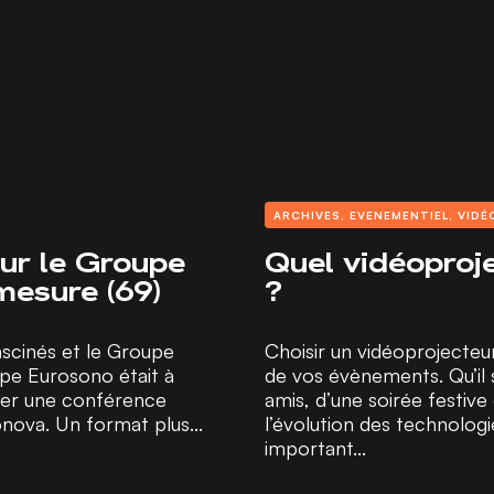
ARCHIVES
,
EVENEMENTIEL
,
VIDÉ
ur le Groupe
Quel vidéoproj
mesure (69)
?
scinés et le Groupe
Choisir un vidéoprojecteur
upe Eurosono était à
de vos évènements. Qu’il 
er une conférence
amis, d’une soirée festive
nova. Un format plus...
l’évolution des technologi
important...