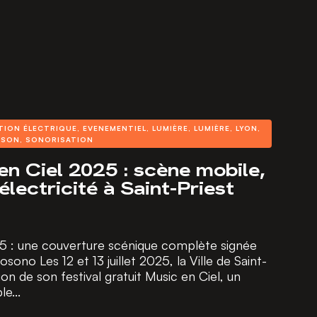
TION ÉLECTRIQUE
,
EVENEMENTIEL
,
LUMIÈRE
,
LUMIÈRE
,
LYON
,
,
SON
,
SONORISATION
en Ciel 2025 : scène mobile,
électricité à Saint-Priest
25 : une couverture scénique complète signée
ono Les 12 et 13 juillet 2025, la Ville de Saint-
tion de son festival gratuit Music en Ciel, un
e...