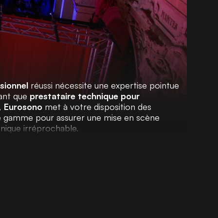
sionnel
réussi nécessite une expertise pointue
tant que
prestataire technique pour
,
Eurosono
met à votre disposition des
 de gamme pour assurer une mise en scène
nique irréprochable.
ntreprises, agences et organisateurs dans la
es d’événements :
, séminaires, congrès, salons, foires,
 soirées d’entreprise, galas haut de gamme
ux, défilés de mode, pour vos spectacles et
s remises de prix et événements