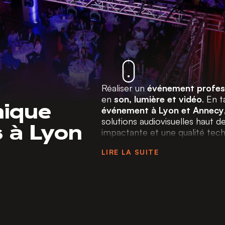
Réaliser un
événement profes
en
son, lumière et vidéo
. En 
nique
événement à Lyon et Annecy
 à Lyon
solutions audiovisuelles haut
impactante et une qualité tech
Notre équipe accompagne les e
LIRE LA SUITE
gestion technique de tous typ
Conférences, conventions
lancements de produits,
dans des lieux prestigie
concerts, mais aussi vo
institutionnels
.