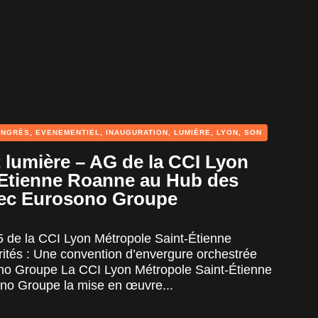
ONGRÈS
,
EVENEMENTIEL
,
INAUGURATION
,
LUMIÈRE
,
LYON
,
SON
t lumière – AG de la CCI Lyon
-Etienne Roanne au Hub des
avec Eurosono Groupe
de la CCI Lyon Métropole Saint-Étienne
tés : Une convention d’envergure orchestrée
no Groupe La CCI Lyon Métropole Saint-Étienne
no Groupe la mise en œuvre...