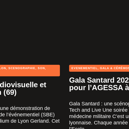
LON
,
SCENOGRAPHIE
,
SON
,
EVENEMENTIEL
,
GALA & CÉRÉMO
Gala Santard 202
iovisuelle et
pour l’AGESSA à
 (69)
Gala Santard : une scéno
une démonstration de
Tech and Live Une soirée
 de l’événementiel (SBE)
médecine militaire C’est u
adium de Lyon Gerland. Cet
lyonnaise. Chaque année 