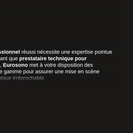
ssionnel
réussi nécessite une expertise pointue
tant que
prestataire technique pour
,
Eurosono
met à votre disposition des
 de gamme pour assurer une mise en scène
nique irréprochable.
ntreprises, agences et organisateurs dans la
es d’événements :
s, séminaires, congrès, salons, foires,
 soirées d’entreprise, galas haut de gamme
ux, défilés de mode, pour vos spectacles et
s remises de prix et événements