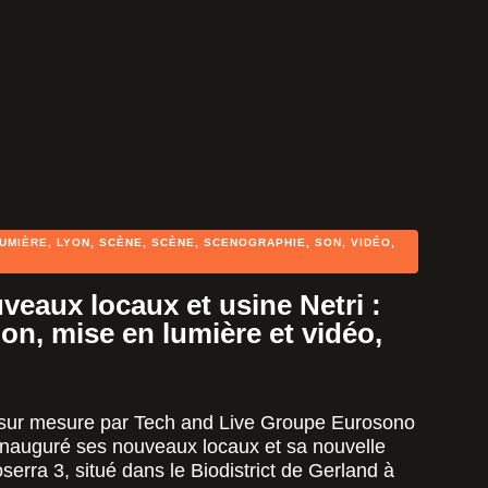
UMIÈRE
,
LYON
,
SCÈNE
,
SCÈNE
,
SCENOGRAPHIE
,
SON
,
VIDÉO
,
veaux locaux et usine Netri :
on, mise en lumière et vidéo,
 sur mesure par Tech and Live Groupe Eurosono
a inauguré ses nouveaux locaux et sa nouvelle
serra 3, situé dans le Biodistrict de Gerland à