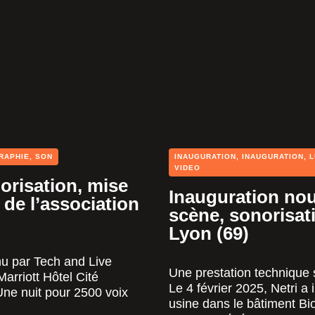
RAPHIE
,
SON
INAUGURATION
,
INAUGURATION
,
L
VIDEO
orisation, mise
Inauguration nou
 de l’association
scène, sonorisati
Lyon (69)
enu par Tech and Live
Une prestation technique
arriott Hôtel Cité
Le 4 février 2025, Netri 
 Une nuit pour 2500 voix
usine dans le bâtiment Bio