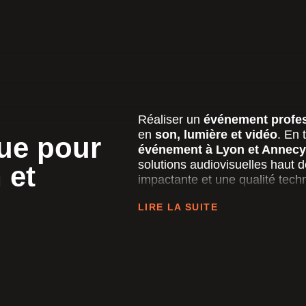
Réaliser un
événement profe
en
son, lumière et vidéo
. En 
que pour
événement à Lyon et Annecy
solutions audiovisuelles haut
 et
impactante et une qualité tech
Notre équipe accompagne les e
LIRE LA SUITE
gestion technique de tous typ
Conférences, convention
lancements de produits,
dans des lieux prestigie
concerts, mais aussi vo
institutionnels
.