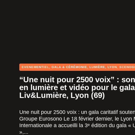
EVENEMENTIEL
,
GALA & CÉRÉMONIE
,
LUMIÈRE
,
LYON
,
SCENOG
“Une nuit pour 2500 voix” : son
en lumière et vidéo pour le gala
Liv&Lumière, Lyon (69)
Une nuit pour 2500 voix : un gala caritatif sout
Groupe Eurosono Le 18 février dernier, le Lyon M
Internationale a accueilli la 3ᵉ édition du gala «
»,...