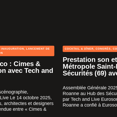
,
INAUGURATION
,
LANCEMENT DE
COCKTAIL & DÎNER
,
CONGRÈS
,
C
ON
Prestation son e
o : Cimes &
Métropole Saint
on avec Tech and
Sécurités (69) 
Assemblée Générale 2025 
scénographie,
Roanne au Hub des Sécuri
 Live Le 14 octobre 2025,
par Tech and Live Euroso
, architectes et designers
Roanne a confié à Euroso
endue entre « Cimes &