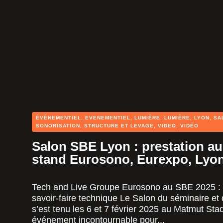
ÉVÉNEMENTIEL
,
EVENEMENTIEL
,
LUMIÈRE
,
LUMIÈRE
,
LYON
,
SA
SONORISATION
,
STRUCTURE ET LEVAGE
,
VIDEO
,
VIDÉO
Salon SBE Lyon : prestation aud
stand Eurosono, Eurexpo, Lyon
Tech and Live Groupe Eurosono au SBE 2025 : 
savoir-faire technique Le Salon du séminaire et
s’est tenu les 6 et 7 février 2025 au Matmut St
événement incontournable pour...