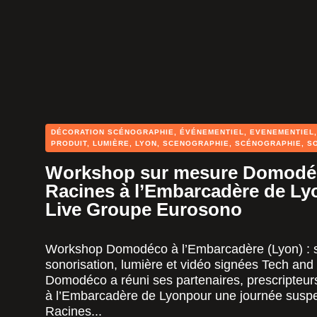
DÉCORATION SCÉNOGRAPHIE
,
ÉVÉNEMENTIEL
,
EVENEMENTIEL
PRODUIT
,
LUMIÈRE
,
LYON
,
SCENOGRAPHIE
,
SCÉNOGRAPHIE
,
S
Workshop sur mesure Domodéc
Racines à l’Embarcadère de Ly
Live Groupe Eurosono
Workshop Domodéco à l’Embarcadère (Lyon) : 
sonorisation, lumière et vidéo signées Tech and
Domodéco a réuni ses partenaires, prescripteurs
à l’Embarcadère de Lyonpour une journée susp
Racines...