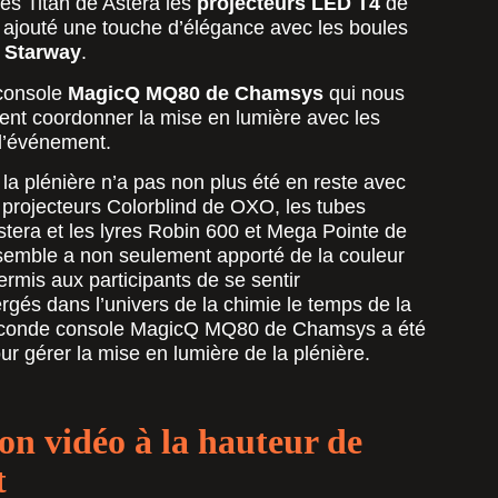
bes Titan de Astera les
projecteurs LED T4
de
 ajouté une touche d’élégance avec les boules
 Starway
.
 console
MagicQ MQ80 de Chamsys
qui nous
ent coordonner la mise en lumière avec les
 l’événement.
la plénière n’a pas non plus été en reste avec
s projecteurs Colorblind de OXO, les tubes
stera et les lyres Robin 600 et Mega Pointe de
semble a non seulement apporté de la couleur
rmis aux participants de se sentir
és dans l’univers de la chimie le temps de la
econde console MagicQ MQ80 de Chamsys a été
our gérer la mise en lumière de la plénière.
on vidéo à la hauteur de
t