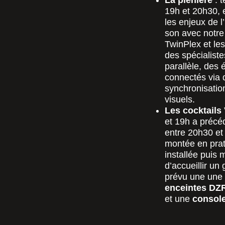
La plénière
: t
19h et 20h30, e
les enjeux de l
son avec notre
TwinPlex et le
des spécialiste
parallèle, des 
connectés via 
synchronisation
visuels.
Les cocktails 
et 19h a précéd
entre 20h30 et
montée en prat
installée puis 
d’accueillir u
prévu une une 
enceintes DZ
et une
consol