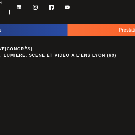
34
e
Prestat
VE
|
CONGRÈS
|
, LUMIÈRE, SCÈNE ET VIDÉO À L’ENS LYON (69)