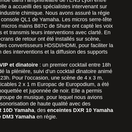
enue dans l’amphithéâtre de l’ENS Lyon entre
lle a accueilli des spécialistes intervenant sur
’industrie chimique. Nous avons assuré la régie
 console QL1 de Yamaha. Les micros serre-tête
s micros mains B87C de Shure ont capté les voix
s et transmis leurs interventions avec clarté. En
écrans de retour ont été installés sur scène,
des convertisseurs HDSDI/HDMI, pour faciliter la
 des interventions et la diffusion des supports
VIP et dinatoire
: un premier cocktail entre 18h
é la plénière, suivi d’un cocktail dinatoire animé
 23h. Pour l’occasion, une scène de 4 x 3 m,
icables 2 x 1 m Europac de Europodium, a été
moquettée et juponnée de noir. Elle a permis
n groupe de musique, pour lequel nous avions
sonorisation de haute qualité avec des
R 10D Yamaha
, des
enceintes DXR 10 Yamaha
e DM3 Yamaha
en régie.