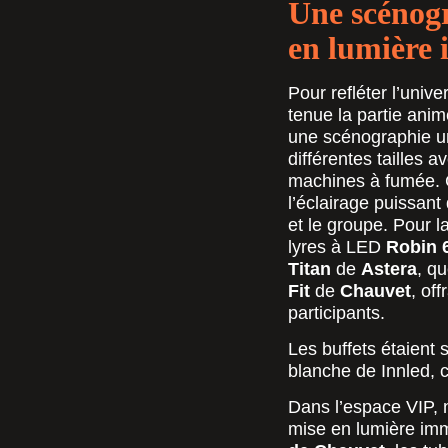
Une scénogr
en lumière
Pour refléter l’univ
tenue la partie anim
une scénographie un
différentes tailles 
machines à fumée. Ce
l’éclairage puissant
et le groupe. Pour l
lyres à LED
Robin 
Titan
de
Astera
, q
Fit
de
Chauvet
, of
participants.
Les buffets étaient 
blanche de Innled, 
Dans l’espace VIP, 
mise en lumière im