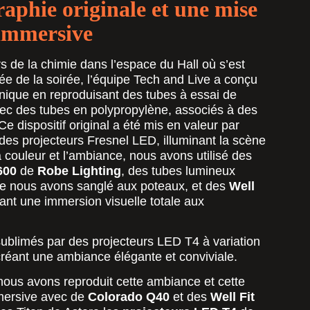
aphie originale et une mise
 immersive
ers de la chimie dans l’espace du Hall où s’est
ée de la soirée, l’équipe Tech and Live a conçu
ique en reproduisant des tubes à essai de
avec des tubes en polypropylène, associés à des
 dispositif original a été mis en valeur par
 des projecteurs Fresnel LED, illuminant la scène
a couleur et l’ambiance, nous avons utilisé des
600
de
Robe Lighting
, des tubes lumineux
ue nous avons sanglé aux poteaux, et des
Well
frant une immersion visuelle totale aux
sublimés par des projecteurs LED T4 à variation
créant une ambiance élégante et conviviale.
nous avons reproduit cette ambiance et cette
mersive avec de
Colorado Q40
et des
Well Fit