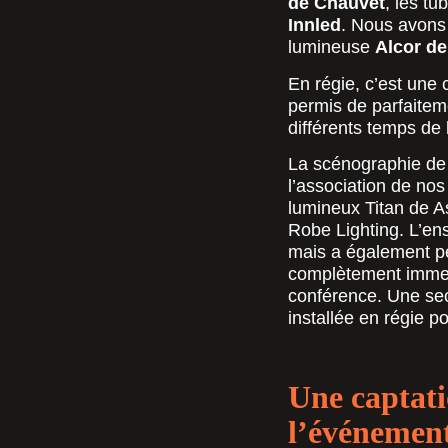
de Chauvet
, les tu
Innled
. Nous avons
lumineuse
Alcor de
En régie, c’est une
permis de parfaitem
différents temps de
La scénographie de 
l’association de no
lumineux Titan de A
Robe Lighting. L’en
mais a également pe
complètement immerg
conférence. Une s
installée en régie p
Une captati
l’événemen