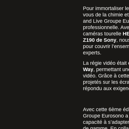
Pour immortaliser l
vous de la chimie et
and Live Groupe Eu
professionnelle. Av
caméras tourelle
HE
Z190 de Sony
, nou
pour couvrir l’ensem
experts.
La régie vidéo étai
Way
, permettant une
vidéo. Grâce à cette 
projetés sur les écr
répondu aux exigen
Avec cette 6ème édi
Groupe Eurosono a u
capacité à s’adapte
de gamme. En colla