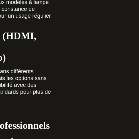
ux modèles à lampe
re constance de
our un usage régulier
le (HDMI,
o)
dans différents
s les options sans
ibilité avec des
andards pour plus de
ofessionnels