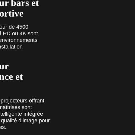
ur bars et
ortive
tour de 4500
ll HD ou 4K sont
 environnements
stallation
ur
nce et
rojecteurs offrant
aîtrisés sont
telligente intégrée
e qualité d’image pour
es.