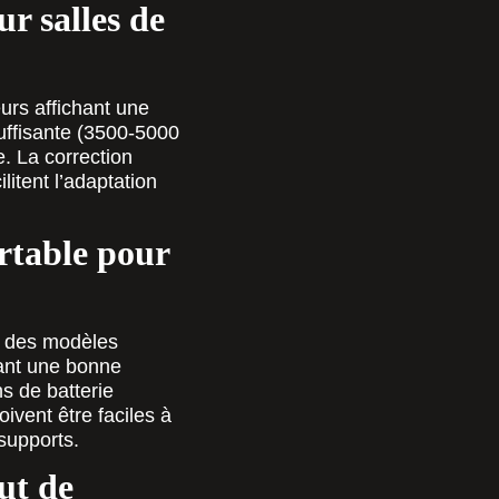
r salles de
urs affichant une
uffisante (3500-5000
e. La correction
itent l’adaptation
rtable pour
ec des modèles
ant une bonne
s de batterie
vent être faciles à
 supports.
ut de