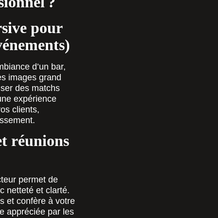
sionnel ?
sive pour
événements)
mbiance d’un bar,
des images grand
fuser des matchs
e une expérience
os clients,
issement.
et réunions
cteur permet de
netteté et clarté.
s et confère à votre
e appréciée par les