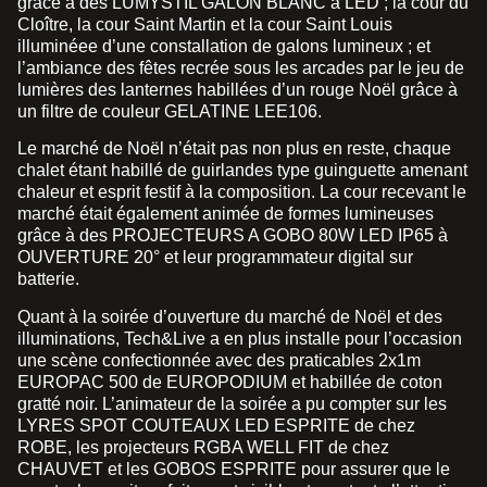
grâce à des LUMYSTIL GALON BLANC à LED ; la cour du
Cloître, la cour Saint Martin et la cour Saint Louis
illuminéee d’une constallation de galons lumineux ; et
l’ambiance des fêtes recrée sous les arcades par le jeu de
lumières des lanternes habillées d’un rouge Noël grâce à
un filtre de couleur GELATINE LEE106.
Le marché de Noël n’était pas non plus en reste, chaque
chalet étant habillé de guirlandes type guinguette amenant
chaleur et esprit festif à la composition. La cour recevant le
marché était également animée de formes lumineuses
grâce à des PROJECTEURS A GOBO 80W LED IP65 à
OUVERTURE 20° et leur programmateur digital sur
batterie.
Quant à la soirée d’ouverture du marché de Noël et des
illuminations, Tech&Live a en plus installe pour l’occasion
une scène confectionnée avec des praticables 2x1m
EUROPAC 500 de EUROPODIUM et habillée de coton
gratté noir. L’animateur de la soirée a pu compter sur les
LYRES SPOT COUTEAUX LED ESPRITE de chez
ROBE, les projecteurs RGBA WELL FIT de chez
CHAUVET et les GOBOS ESPRITE pour assurer que le