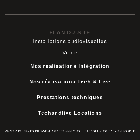
contact@eurosono.com
PLAN DU SITE
Installations audiovisuelles
Vente
Nos réalisations Intégration
Nos réalisations Tech & Live
Prestations techniques
Techandlive Locations
ANNECY
BOURG-EN-BRESSE
CHAMBÉRY
CLERMONT-FERRAND
DIJON
GENÈVE
GRENOBLE