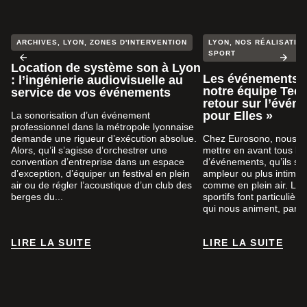
ARCHIVES
,
LYON
,
ZONES D'INTERVENTION
LYON
,
NOS RÉALISATION
SPORT
Location de système son à Lyon
Les événements s
: l’ingénierie audiovisuelle au
notre équipe Tech
service de vos événements
retour sur l’évén
pour Elles »
La sonorisation d’un événement
professionnel dans la métropole lyonnaise
demande une rigueur d’exécution absolue.
Chez Eurosono, nous a
Alors, qu’il s’agisse d’orchestrer une
mettre en avant tous le
convention d’entreprise dans un espace
d’événements, qu’ils so
d’exception, d’équiper un festival en plein
ampleur ou plus intimist
air ou de régler l’acoustique d’un club des
comme en plein air. Le
berges du...
sportifs font particuliè
qui nous animent, par...
LIRE LA SUITE
LIRE LA SUITE
LIRE LA SUITE
LIRE LA SUITE