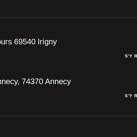
urs 69540 Irigny
S'Y 
S'Y 
nnecy, 74370 Annecy
S'Y 
S'Y 