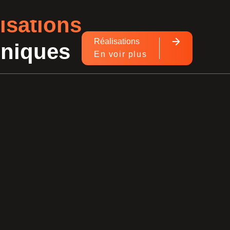
isations
Réalisations
hniques
En voir plus