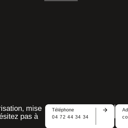
LIRE LA SUITE
isation, mise
Téléphone
Ad
ésitez pas à
04 72 44 34 34
c