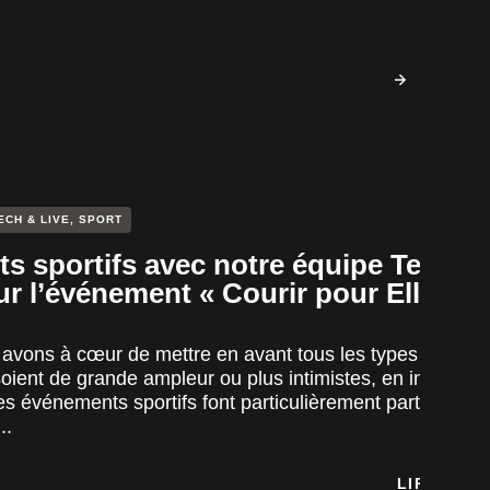
ECH & LIVE
,
SPORT
s sportifs avec notre équipe Tech a
sur l’événement « Courir pour Elles »
avons à cœur de mettre en avant tous les types
oient de grande ampleur ou plus intimistes, en intérieur
es événements sportifs font particulièrement partie de c
..
LIRE LA S