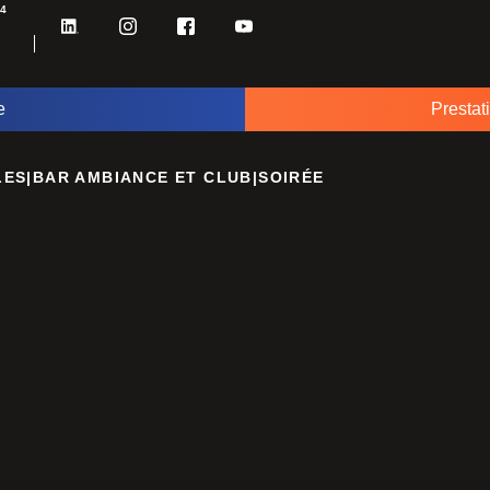
34
e
Prestat
LES
|
BAR AMBIANCE ET CLUB
|
SOIRÉE