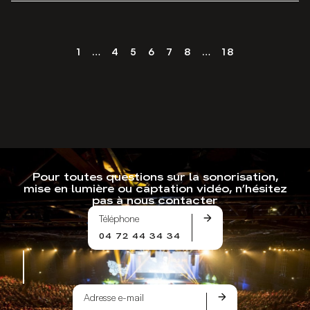
1
…
4
5
6
7
8
…
18
Pour toutes questions sur la sonorisation,
mise en lumière ou captation vidéo, n’hésitez
pas à nous contacter
Téléphone
04 72 44 34 34
Adresse e-mail