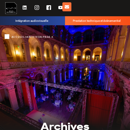
Intégration audiovisuelle
Prestation technique et événementiel
ACCUEIL
|
ARCHIVES
|
PAGE 6
Archives