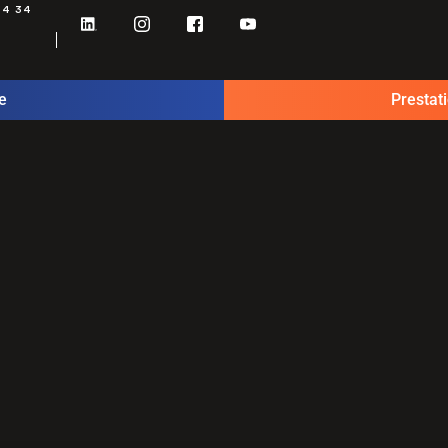
34 34
e
Prestat