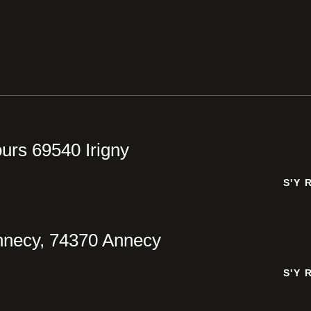
urs 69540 Irigny
S'Y 
S'Y 
nnecy, 74370 Annecy
S'Y 
S'Y 