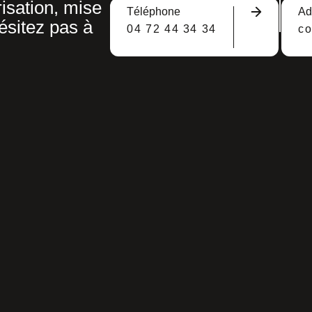
isation, mise
Téléphone
Ad
ésitez pas à
04 72 44 34 34
c