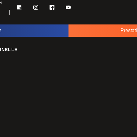
34
e
Prestat
NNELLE