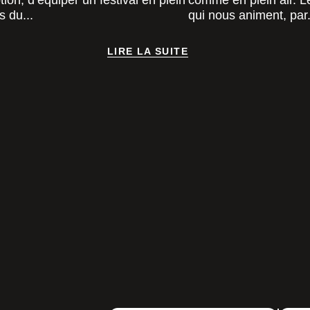
on, d’équiper un festival en plein
comme en plein air. L
s du...
qui nous animent, par.
LIRE LA SUITE
LIRE LA SUITE