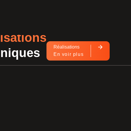
isations
Réalisations
hniques
En voir plus