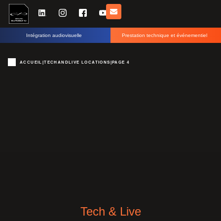
Intégration audiovisuelle
Prestation technique et événementiel
ACCUEIL
|
TECHANDLIVE LOCATIONS
|
PAGE 4
Tech & Live