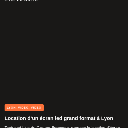
LIRE LA SUITE
LYON
,
VIDEO
,
VIDÉO
Location d’un écran led grand format à Lyon
Tech and Live du Groupe Eurosono, propose la location d’écran