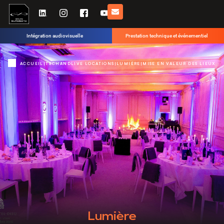
Intégration audiovisuelle
Prestation technique et événementiel
ACCUEIL
|
TECHANDLIVE LOCATIONS
|
LUMIÈRE
|
MISE EN VALEUR DES LIEUX
Lumière