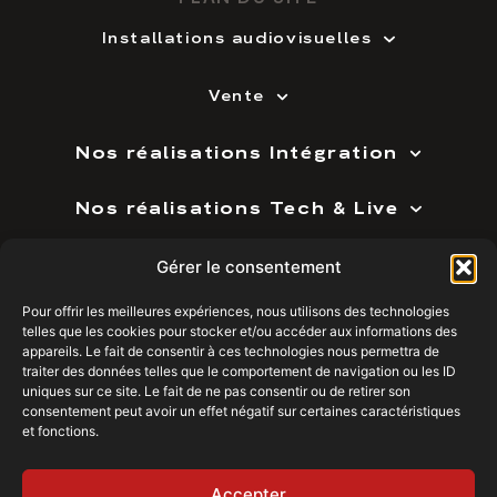
Installations audiovisuelles
Vente
Nos réalisations Intégration
Nos réalisations Tech & Live
Prestations techniques
Gérer le consentement
Pour offrir les meilleures expériences, nous utilisons des technologies
Techandlive Locations
telles que les cookies pour stocker et/ou accéder aux informations des
appareils. Le fait de consentir à ces technologies nous permettra de
traiter des données telles que le comportement de navigation ou les ID
ANNECY
BOURG-EN-BRESSE
CHAMBÉRY
CLERMONT-FERRAND
DIJON
GENÈVE
uniques sur ce site. Le fait de ne pas consentir ou de retirer son
consentement peut avoir un effet négatif sur certaines caractéristiques
et fonctions.
GRENOBLE
LYON
MÂCON
PARIS
ROANNE
SAINT-ÉTIENNE
VALENCE
VIENNE
Accepter