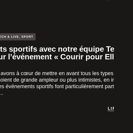
ECH & LIVE
,
SPORT
s sportifs avec notre équipe Tech a
sur l’événement « Courir pour Elles »
avons à cœur de mettre en avant tous les types
oient de grande ampleur ou plus intimistes, en intérieur
es événements sportifs font particulièrement partie de c
..
LIRE LA S
LIRE LA S