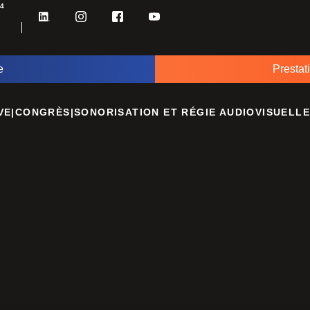
34
e
Prestat
VE
|
CONGRÈS
|
SONORISATION ET RÉGIE AUDIOVISUELLE