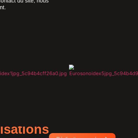
ontact du site, nous
nt.
isations