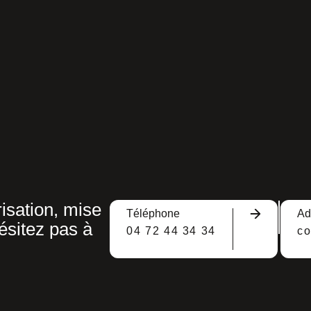
isation, mise
Téléphone
Ad
ésitez pas à
04 72 44 34 34
c