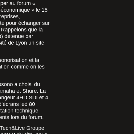
iper au forum «
o-économique » le 15
reprises,
vité pour échanger sur
é. Rappelons que la
ce) détenue par
sité de Lyon un site
onorisation et la
ntion comme on les
osono a choisi du
amaha et Shure. La
langeur 4HD SDI et 4
d’écrans led 80
tation technique
ents lors du forum.
e Tech&Live Groupe