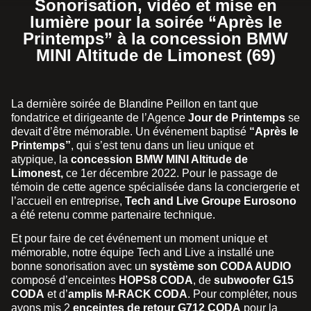
Sonorisation, vidéo et mise en
lumière pour la soirée “Après le
Printemps” à la concession BMW
MINI Altitude de Limonest (69)
La dernière soirée de Blandine Peillon en tant que
fondatrice et dirigeante de l’Agence
Jour de Printemps
se
devait d’être mémorable. Un événement baptisé
“Après le
Printemps”
, qui s’est tenu dans un lieu unique et
atypique, la
concession BMW MINI Altitude de
Limonest,
ce 1er décembre 2022. Pour le passage de
témoin de cette agence spécialisée dans la conciergerie et
l’accueil en entreprise,
Tech and Live Groupe Eurosono
a été retenu comme partenaire technique.
Et pour faire de cet événement un moment unique et
mémorable, notre équipe Tech and Live a installé une
bonne sonorisation avec un
système son CODA AUDIO
composé d’enceintes
HOPS8 CODA
, de
subwoofer G15
CODA
et d’
amplis M-RACK CODA
. Pour compléter, nous
avons mis 2
enceintes de retour G712 CODA
pour la