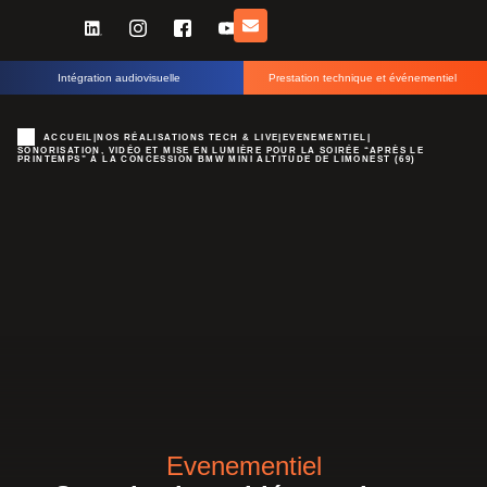
Intégration audiovisuelle
Prestation technique et événementiel
ACCUEIL
|
NOS RÉALISATIONS TECH & LIVE
|
EVENEMENTIEL
|
SONORISATION, VIDÉO ET MISE EN LUMIÈRE POUR LA SOIRÉE “APRÈS LE
PRINTEMPS” À LA CONCESSION BMW MINI ALTITUDE DE LIMONEST (69)
Evenementiel