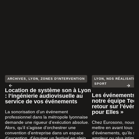
ARCHIVES
,
LYON
,
ZONES D'INTERVENTION
LYON
,
NOS RÉALISATION
SPORT
Location de système son à Lyon
Les événements s
: l’ingénierie audiovisuelle au
notre équipe Tech
service de vos événements
retour sur l’évén
pour Elles »
La sonorisation d’un événement
professionnel dans la métropole lyonnaise
demande une rigueur d’exécution absolue.
Chez Eurosono, nous a
Alors, qu’il s’agisse d’orchestrer une
mettre en avant tous le
convention d’entreprise dans un espace
d’événements, qu’ils so
d’exception, d’équiper un festival en plein
ampleur ou plus intimist