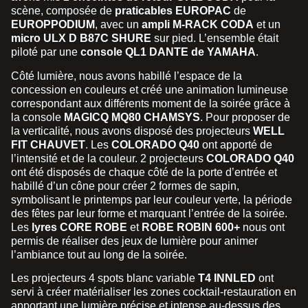
scène, composée de
praticables EUROPAC
de
EUROPPODIUM
, avec un
ampli M-RACK CODA
et un
micro
ULX D B87C SHURE
sur pied. L’ensemble était
piloté par une
console QL1 DANTE de YAMAHA
.
Côté lumière, nous avons habillé l’espace de la
concession en couleurs et créé une animation lumineuse
correspondant aux différents moment de la soirée grâce à
la console
MAGICQ MQ80 CHAMSYS
. Pour proposer de
la verticalité, nous avons disposé des projecteurs
WELL
FIT CHAUVET
. Les
COLORADO Q40
ont apporté de
l’intensité et de la couleur. 2 projecteurs
COLORADO Q40
ont été disposés de chaque côté de la porte d’entrée et
habillé d’un cône pour créer 2 formes de sapin,
symbolisant le printemps par leur couleur verte, la période
des fêtes par leur forme et marquant l’entrée de la soirée.
Les
lyres CORE ROBE
et
ROBE ROBIN 600+
nous ont
permis de réaliser des jeux de lumière pour animer
l’ambiance tout au long de la soirée.
Les projecteurs 4 spots blanc variable
T4 INNLED
ont
servi à créer matérialiser les zones cocktail-restauration en
apportant une lumière précise et intense au-dessus des