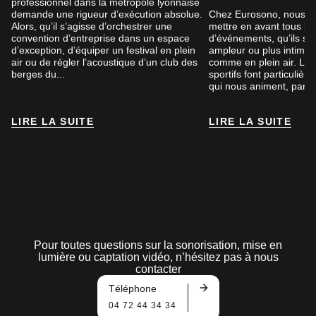
professionnel dans la métropole lyonnaise
demande une rigueur d’exécution absolue.
Chez Eurosono, nous a
Alors, qu’il s’agisse d’orchestrer une
mettre en avant tous le
convention d’entreprise dans un espace
d’événements, qu’ils so
d’exception, d’équiper un festival en plein
ampleur ou plus intimist
air ou de régler l’acoustique d’un club des
comme en plein air. Le
berges du...
sportifs font particuliè
qui nous animent, par...
LIRE LA SUITE
LIRE LA SUITE
LIRE LA SUITE
LIRE LA SUITE
Pour toutes questions sur la sonorisation, mise en
lumière ou captation vidéo, n’hésitez pas à nous
contacter
Téléphone
04 72 44 34 34