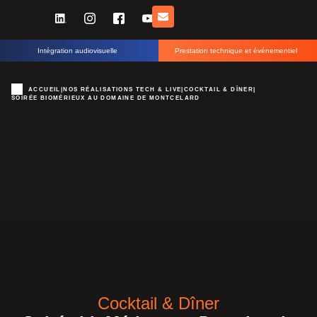
Intégration audiovisuelle
Prestation technique et événementiel
ACCUEIL
|
NOS RÉALISATIONS TECH & LIVE
|
COCKTAIL & DÎNER
|
SOIRÉE BIOMÉRIEUX AU DOMAINE DE MONTCELARD
Cocktail & Dîner