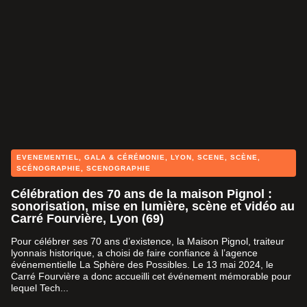
EVENEMENTIEL
,
GALA & CÉRÉMONIE
,
LYON
,
SCENE
,
SCÈNE
,
SCÉNOGRAPHIE
,
SCENOGRAPHIE
Célébration des 70 ans de la maison Pignol :
sonorisation, mise en lumière, scène et vidéo au
Carré Fourvière, Lyon (69)
Pour célébrer ses 70 ans d’existence, la Maison Pignol, traiteur
lyonnais historique, a choisi de faire confiance à l’agence
événementielle La Sphère des Possibles. Le 13 mai 2024, le
Carré Fourvière a donc accueilli cet événement mémorable pour
lequel Tech...