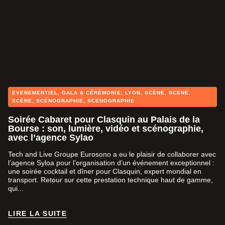
EVENEMENTIEL
,
GALA & CÉRÉMONIE
,
LYON
,
SCÈNE
,
SCENE
,
SCÈNE
,
SCÉNOGRAPHIE
,
SCENOGRAPHIE
Soirée Cabaret pour Clasquin au Palais de la
Bourse : son, lumière, vidéo et scénographie,
avec l’agence Sylao
Tech and Live Groupe Eurosono a eu le plaisir de collaborer avec
l’agence Syloa pour l’organisation d’un événement exceptionnel :
une soirée cocktail et dîner pour Clasquin, expert mondial en
transport. Retour sur cette prestation technique haut de gamme,
qui...
LIRE LA SUITE
LIRE LA SUITE