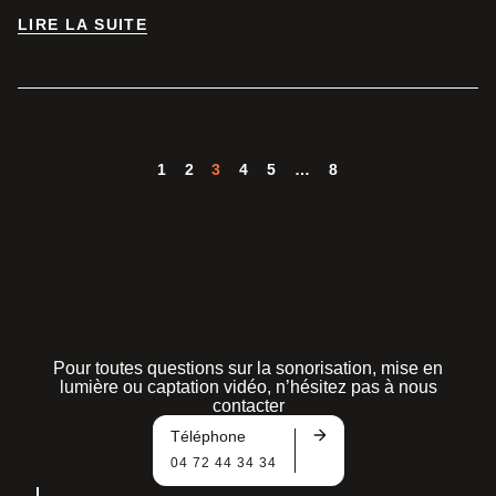
LIRE LA SUITE
LIRE LA SUITE
1
2
3
4
5
…
8
Pour toutes questions sur la sonorisation, mise en
lumière ou captation vidéo, n’hésitez pas à nous
contacter
Téléphone
04 72 44 34 34