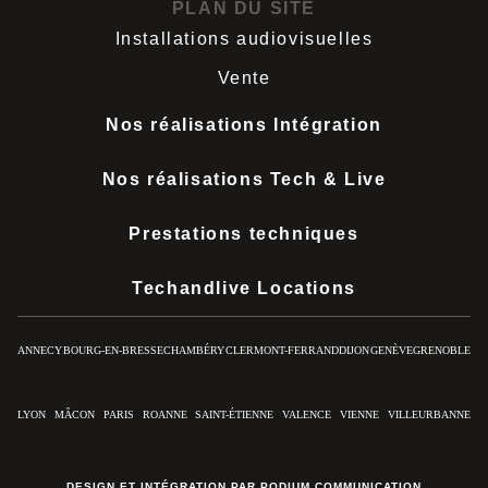
PLAN DU SITE
Installations audiovisuelles
Vente
Nos réalisations Intégration
Nos réalisations Tech & Live
Prestations techniques
Techandlive Locations
ANNECY
BOURG-EN-BRESSE
CHAMBÉRY
CLERMONT-FERRAND
DIJON
GENÈVE
GRENOBLE
LYON
MÂCON
PARIS
ROANNE
SAINT-ÉTIENNE
VALENCE
VIENNE
VILLEURBANNE
DESIGN ET INTÉGRATION PAR PODIUM COMMUNICATION