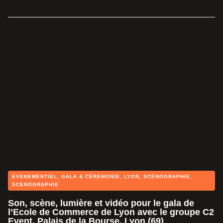
EVENEMENTIEL
,
GALA & CÉRÉMONIE
,
LYON
,
SCÉNOGRAPHIE
,
SCENOGRAPHIE
Son, scène, lumière et vidéo pour le gala de
l’Ecole de Commerce de Lyon avec le groupe C2
Event, Palais de la Bourse, Lyon (69)