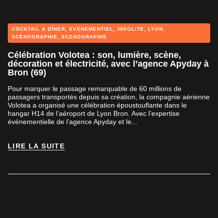
COCKTAIL & DÎNER
,
EVENEMENTIEL
,
INSOLITE
,
LYON
,
SCÉNOGRAPHIE
,
SCENOGRAPHIE
Célébration Volotea : son, lumière, scène,
décoration et électricité, avec l’agence Apyday à
Bron (69)
Pour marquer le passage remarquable de 60 millions de
passagers transportés depuis sa création, la compagnie aérienne
Volotea a organisé une célébration époustouflante dans le
hangar H14 de l’aéroport de Lyon Bron. Avec l’expertise
événementielle de l’agence Apyday et le...
LIRE LA SUITE
LIRE LA SUITE