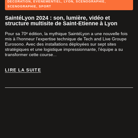
DÉCORATION
,
EVENEMENTIEL
,
LYON
,
SCÉNOGRAPHIE
,
SCENOGRAPHIE
,
SPORT
SaintéLyon 2024 : son, lumière, vidéo et
structure multisite de Saint-Etienne à Lyon
Pour sa 70ᵉ édition, la mythique SaintéLyon a une nouvelle fois
mis à l’honneur l’expertise technique de Tech and Live Groupe
Eurosono. Avec des installations déployées sur sept sites
stratégiques et une logistique impressionnante, l’équipe a su
transformer cette course...
LIRE LA SUITE
LIRE LA SUITE