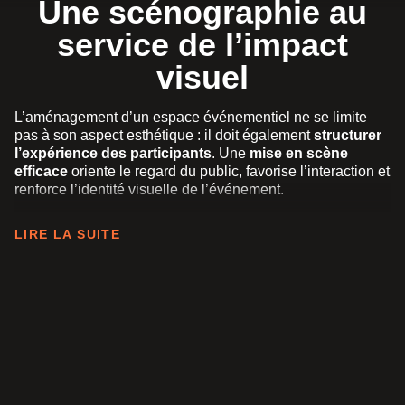
Une scénographie au
service de l’impact
visuel
L’aménagement d’un espace événementiel ne se limite
pas à son aspect esthétique : il doit également
structurer
l’expérience des participants
. Une
mise en scène
efficace
oriente le regard du public, favorise l’interaction et
renforce l’identité visuelle de l’événement.
Nous travaillons sur plusieurs aspects fondamentaux :
LIRE LA SUITE
L’espace et le volume
: Répartition des éléments
scénographiques pour optimiser la circulation et la
visibilité.
Le design et les matériaux
: Sélection de textures,
couleurs et structures adaptées à l’ambiance
recherchée.
L’éclairage et les projections
: Jeux de lumière,
mapping vidéo et effets spéciaux pour dynamiser
l’environnement.