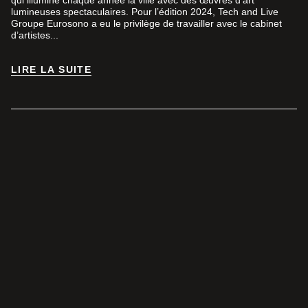
qui illumine chaque année la ville avec des œuvres d’art
lumineuses spectaculaires. Pour l’édition 2024, Tech and Live
Groupe Eurosono a eu le privilège de travailler avec le cabinet
d’artistes...
LIRE LA SUITE
LIRE LA SUITE