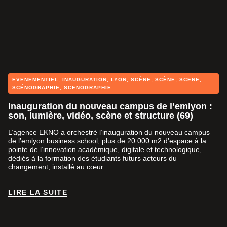
EVENEMENTIEL
,
INAUGURATION
,
LYON
,
SCÈNE
,
SCÈNE
,
SCENE
,
SCÉNOGRAPHIE
,
SCENOGRAPHIE
Inauguration du nouveau campus de l’emlyon :
son, lumière, vidéo, scène et structure (69)
L’agence EKNO a orchestré l’inauguration du nouveau campus
de l’emlyon business school, plus de 20 000 m2 d’espace à la
pointe de l’innovation académique, digitale et technologique,
dédiés à la formation des étudiants futurs acteurs du
changement, installé au cœur...
LIRE LA SUITE
LIRE LA SUITE