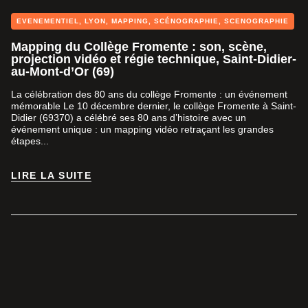
EVENEMENTIEL
,
LYON
,
MAPPING
,
SCÉNOGRAPHIE
,
SCENOGRAPHIE
Mapping du Collège Fromente : son, scène,
projection vidéo et régie technique, Saint-Didier-
au-Mont-d’Or (69)
La célébration des 80 ans du collège Fromente : un événement
mémorable Le 10 décembre dernier, le collège Fromente à Saint-
Didier (69370) a célébré ses 80 ans d’histoire avec un
événement unique : un mapping vidéo retraçant les grandes
étapes...
LIRE LA SUITE
LIRE LA SUITE