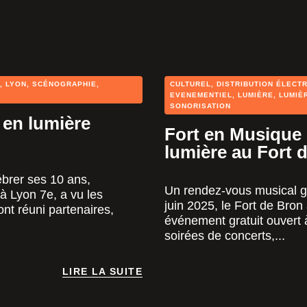
Notre équipe d’experts prend 
conception du concept visue
assurons également la coordin
l’éclairage
, garantissant ainsi
techniques.
,
LYON
,
SCÉNOGRAPHIE
,
CULTUREL
,
DISTRIBUTION ÉLECT
EVENEMENTIEL
,
LUMIÈRE
,
LUMIÈ
Nous utilisons des technologie
SONORISATION
 en lumière
écrans LED panoramiques
, 
Fort en Musique :
synchronisés
pour offrir des 
lumière au Fort 
Contactez-nous dès mainten
œuvres scéniques.
ébrer ses 10 ans,
Un rendez-vous musical g
à Lyon 7e, a vu les
juin 2025, le Fort de Bro
ont réuni partenaires,
événement gratuit ouvert 
soirées de concerts,...
LIRE LA SUITE
LIRE LA SUITE