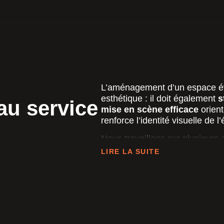
L’aménagement d’un espace év
esthétique : il doit également
s
au service
mise en scène efficace
orient
renforce l’identité visuelle de 
Nous travaillons sur plusieurs
LIRE LA SUITE
L’espace et le volume
: 
optimiser la circulation et l
Le design et les matéri
adaptées à l’ambiance re
L’éclairage et les projec
spéciaux pour dynamiser 
Les éléments interactifs