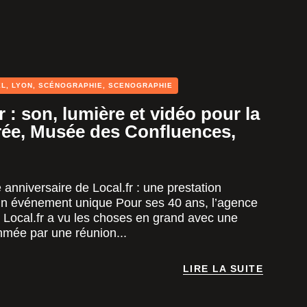
EL
,
LYON
,
SCÉNOGRAPHIE
,
SCENOGRAPHIE
r : son, lumière et vidéo pour la
oirée, Musée des Confluences,
 anniversaire de Local.fr : une prestation
’un événement unique Pour ses 40 ans, l’agence
 Local.fr a vu les choses en grand avec une
hmée par une réunion...
LIRE LA SUITE
LIRE LA SUITE