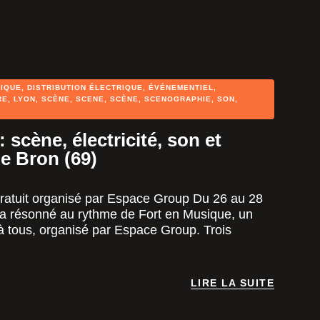
en charge l’ensemble du processus, de la
l
à la
mise en place des installations
. Nous
ation entre la
scénographie, la sonorisation et
 une harmonie parfaite entre tous les éléments
RIQUE
,
DISTRIBUTION ÉLECTRIQUE
,
ÉVÉNEMENTIEL
,
RE
,
LYON
,
SCÈNE
,
SCENE
,
SCÈNE
,
SCENOGRAPHIE
,
SON
,
s avancées telles que le
mapping vidéo
, les
les
rideaux lumineux
et les
effets spéciaux
 scène, électricité, son et
prestations spectaculaires.
de Bron (69)
ant
pour transformer vos espaces en véritables
ratuit organisé par Espace Group Du 26 au 28
n a résonné au rythme de Fort en Musique, un
à tous, organisé par Espace Group. Trois
LIRE LA SUITE
LIRE LA SUITE