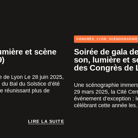
CONGRÈS
,
LYON
,
SCÉNOGRAPHIE
umière et scène
Soirée de gala de
9)
son, lumière et s
des Congrès de 
e de Lyon Le 28 juin 2025,
n du Bal du Solstice d’été
Une scénographie immers
e réunissant plus de
29 mars 2025, la Cité Cen
événement d’exception : le
célébrant cette année les.
LIRE LA SUITE
LIRE LA SUITE