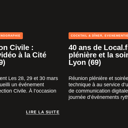
ENOGRAPHIE
COCKTAIL & DÎNER
,
EVENEMENTI
n Civile :
40 ans de Local.f
idéo à la Cité
plénière et la s
9)
Lyon (69)
ment Les 28, 29 et 30 mars
Réunion plénière et soirée
ueilli un événement
technique à au service d
ction Civile. À l’occasion
de communication digitale
journée d’événements ryt
LIRE LA SUITE
LIRE LA SUITE