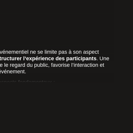
énementiel ne se limite pas à son aspect
tructurer l’expérience des participants
. Une
e le regard du public, favorise l’interaction et
l’événement.
 aspects fondamentaux :
Répartition des éléments scénographiques pour
a visibilité.
aux
: Sélection de textures, couleurs et structures
cherchée.
tions
: Jeux de lumière, mapping vidéo et effets
l’environnement.
: Intégration de surfaces tactiles, écrans LED et