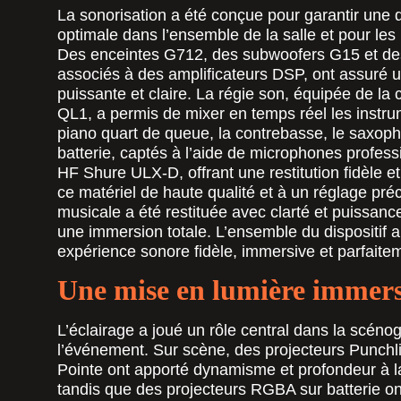
La sonorisation a été conçue pour garantir une q
optimale dans l’ensemble de la salle et pour les
Des enceintes
G712
, des subwoofers
G15
et de
associés à des amplificateurs DSP, ont assuré u
puissante et claire. La régie son, équipée de l
QL1
, a permis de mixer en temps réel les instru
piano quart de queue, la contrebasse, le saxopho
batterie, captés à l’aide de microphones profess
HF
Shure ULX-D
, offrant une restitution fidèle
ce matériel de haute qualité et à un réglage pr
musicale a été restituée avec clarté et puissance
une immersion totale. L’ensemble du dispositif a
expérience sonore fidèle, immersive et parfaite
Une mise en lumière immers
L’éclairage a joué un rôle central dans la scéno
l’événement. Sur scène, des projecteurs Punchli
Pointe ont apporté dynamisme et profondeur à 
tandis que des projecteurs RGBA sur batterie o