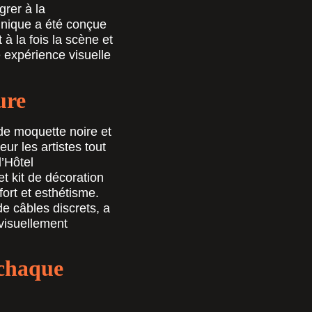
grer à la
hnique a été conçue
 à la fois la scène et
e expérience visuelle
ure
de moquette noire et
ur les artistes tout
l’Hôtel
et kit de décoration
fort et esthétisme.
e câbles discrets, a
visuellement
 chaque