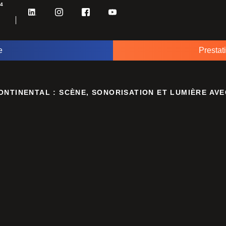
34
e
Prestat
|
ONTINENTAL : SCÈNE, SONORISATION ET LUMIÈRE AV