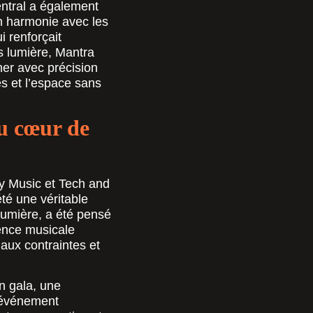
entral a également
en harmonie avec les
ui renforçait
s lumière, Mantra
er avec précision
tes et l’espace sans
u cœur de
My Music et Tech and
té une véritable
lumière, a été pensé
ence musicale
aux contraintes et
un gala, une
n événement