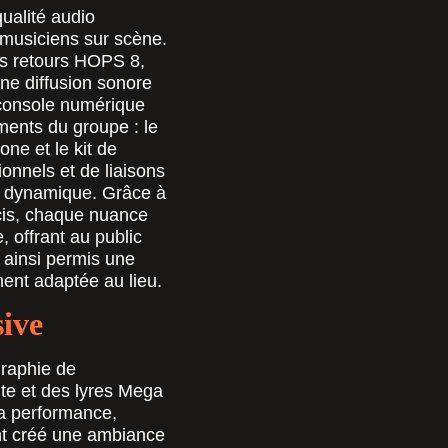
ualité audio
 musiciens sur scène.
s retours
HOPS 8
,
ne diffusion sonore
a console numérique
ments du groupe : le
ne et le kit de
ionnels et de liaisons
 et dynamique. Grâce à
écis, chaque nuance
, offrant au public
 ainsi permis une
ment adaptée au lieu.
ive
graphie de
te et des lyres Mega
la performance,
nt créé une ambiance