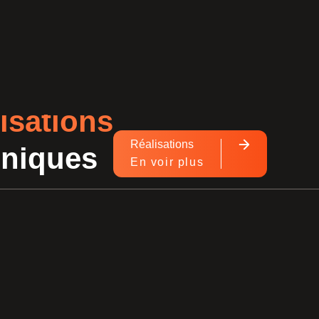
isations
Réalisations
hniques
En voir plus