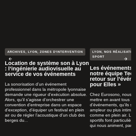
ARCHIVES
,
LYON
,
ZONES D'INTERVENTION
LYON
,
NOS RÉALISATION
SPORT
Location de système son à Lyon
Les événements s
: l’ingénierie audiovisuelle au
notre équipe Tech
service de vos événements
retour sur l’évén
pour Elles »
La sonorisation d’un événement
professionnel dans la métropole lyonnaise
demande une rigueur d’exécution absolue.
Chez Eurosono, nous a
Alors, qu’il s’agisse d’orchestrer une
mettre en avant tous le
convention d’entreprise dans un espace
d’événements, qu’ils so
d’exception, d’équiper un festival en plein
ampleur ou plus intimist
air ou de régler l’acoustique d’un club des
comme en plein air. Le
berges du...
sportifs font particuliè
qui nous animent, par...