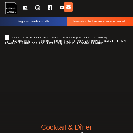
Intégration audiovisuelle
Prestation technique et événementiel
ACCUEIL
|
NOS RÉALISATIONS TECH & LIVE
|
COCKTAIL & DÎNER
|
PRESTATION SON ET LUMIÈRE – AG DE LA CCI LYON MÉTROPOLE SAINT-ETIENNE
ROANNE AU HUB DES SÉCURITÉS (69) AVEC EUROSONO GROUPE
Cocktail & Dîner