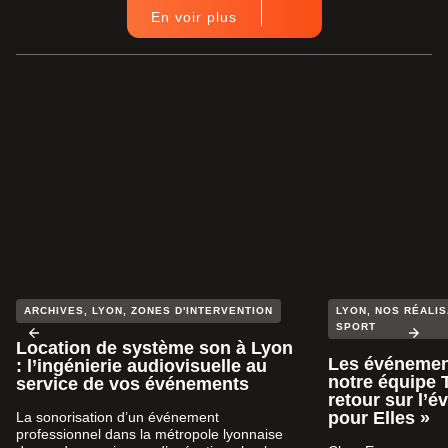
En voir plus
ARCHIVES
,
LYON
,
ZONES D'INTERVENTION
LYON
,
NOS RÉALIS
SPORT
Location de système son à Lyon
Les événement
: l’ingénierie audiovisuelle au
notre équipe 
service de vos événements
retour sur l’
pour Elles »
La sonorisation d’un événement
professionnel dans la métropole lyonnaise