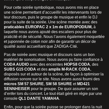
Pour cette soirée symbolique, nous avons mis en place
une scène permettant d’accueillir les intervenants lors de
leur discours, puis le groupe de musique et enfin le DJ
pour la suite de la soirée. Une scène montée avec des
praticables EUROPAC 2 x 1m de EUROPODIUM,
à
laquelle nous avons ajouté des escaliers pour plus de
praticité et de sécurité. Nous l’avons également moquettée
et juponnée de coton noir afin de garantir un décor de
qualité aussi accueillant que ZADIGA-Cité.
Pas de soirée avec musique et discours sans un bon
matériel de sonorisation. Nous avons pu faire confiance à
CODA AUDIO
avec des enceintes
HOPS8 CODA
, des
SUBS G15 CODA
et des
amplis M-RACK CODA
,
disposés sur et autour de la scène, de façon à optimiser la
diffusion sonore sur le site. Nous avons aussi fourni des
micros SM 57 SHURE
,
SM 58 SHURE
et
MD421
SENNHEISER
pour le groupe. De quoi assurer un son
d’enfer lors du concert. Le tout était géré en régie par une
console
QL1 DANTE YAMAHA
.
Enfin, pour que la soirée puisse se prolonger dans la nuit