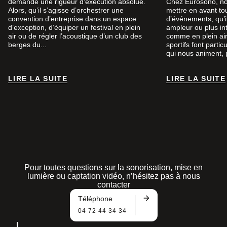
demande une rigueur d’exécution absolue.
Chez Eurosono, n
Alors, qu’il s’agisse d’orchestrer une
mettre en avant to
convention d’entreprise dans un espace
d’événements, qu’i
d’exception, d’équiper un festival en plein
ampleur ou plus int
air ou de régler l’acoustique d’un club des
comme en plein ai
berges du...
sportifs font parti
qui nous animent, p
LIRE LA SUITE
LIRE LA SUITE
LIRE LA SUITE
LIRE LA SUITE
Pour toutes questions sur la sonorisation, mise en
lumière ou captation vidéo, n’hésitez pas à nous
contacter
Téléphone
04 72 44 34 34