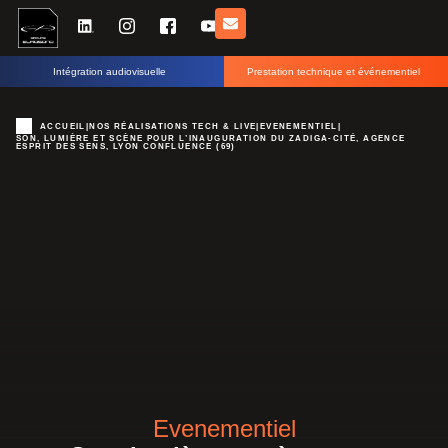
Intégration audiovisuelle
Prestation technique et événementiel
ACCUEIL
|
NOS RÉALISATIONS TECH & LIVE
|
EVENEMENTIEL
|
SON, LUMIÈRE ET SCÈNE POUR L’INAUGURATION DU ZADIGA-CITÉ, AGENCE
ESPRIT DES SENS, LYON CONFLUENCE (69)
Evenementiel