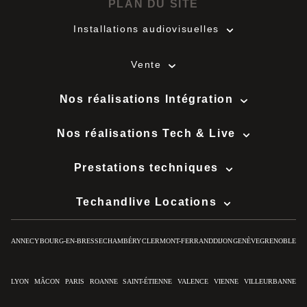
PLAN DU SITE
Installations audiovisuelles
Vente
Nos réalisations Intégration
Nos réalisations Tech & Live
Prestations techniques
Techandlive Locations
ANNECY
BOURG-EN-BRESSE
CHAMBÉRY
CLERMONT-FERRAND
DIJON
GENÈVE
GRENOBLE
LYON
MÂCON
PARIS
ROANNE
SAINT-ÉTIENNE
VALENCE
VIENNE
VILLEURBANNE