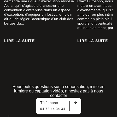
demande une rigueur d’exécution absolue.
Chez Eurosono, nous a
Alors, qu’il s’agisse d’orchestrer une
mettre en avant tous le
convention d’entreprise dans un espace
d’événements, qu’ils so
d’exception, d’équiper un festival en plein
ampleur ou plus intimist
air ou de régler l’acoustique d’un club des
comme en plein air. Le
berges du...
sportifs font particuliè
qui nous animent, par...
LIRE LA SUITE
LIRE LA SUITE
LIRE LA SUITE
LIRE LA SUITE
Pour toutes questions sur la sonorisation, mise en
lumière ou captation vidéo, n’hésitez pas à nous
contacter
Téléphone
04 72 44 34 34