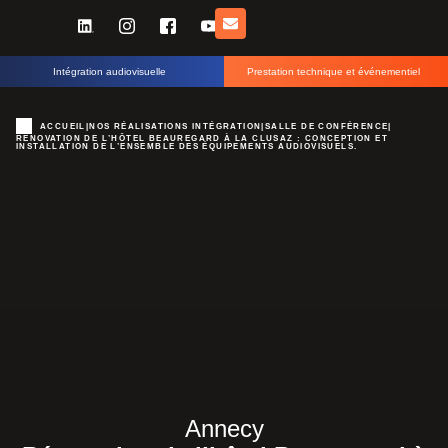
Intégration audiovisuelle
Prestation technique et événementiel
ACCUEIL
|
NOS RÉALISATIONS INTÉGRATION
|
SALLE DE CONFÉRENCE
|
RÉNOVATION DE L’HÔTEL BEAUREGARD À LA CLUSAZ : CONCEPTION ET
INSTALLATION DE L’ENSEMBLE DES ÉQUIPEMENTS AUDIOVISUELS.
Annecy