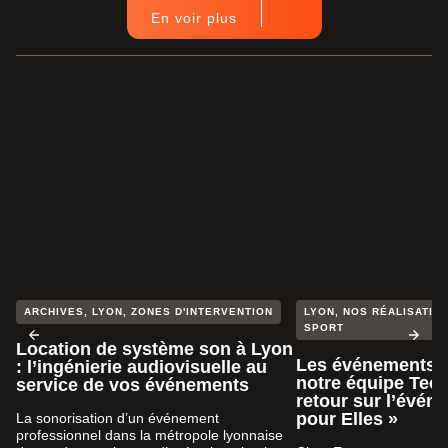
En voir plus
ARCHIVES
,
LYON
,
ZONES D'INTERVENTION
LYON
,
NOS RÉALISATION
SPORT
Location de système son à Lyon
Les événements s
: l’ingénierie audiovisuelle au
notre équipe Tech
service de vos événements
retour sur l’évén
pour Elles »
La sonorisation d’un événement
professionnel dans la métropole lyonnaise