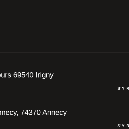
urs 69540 Irigny
S'Y 
S'Y 
nnecy, 74370 Annecy
S'Y 