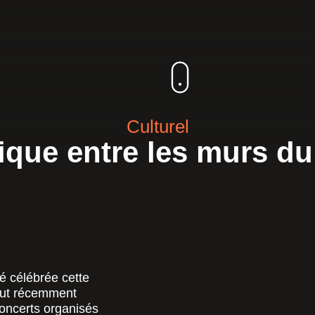
Culturel
ique entre les murs d
té célébrée cette
out récemment
concerts organisés