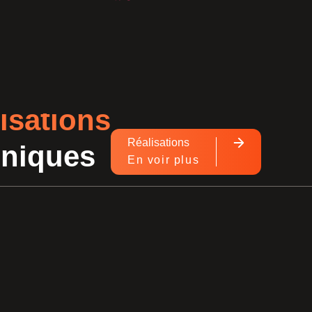
isations
Réalisations
hniques
En voir plus