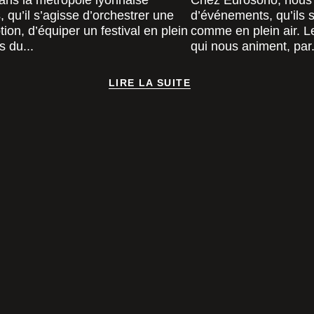
ans la métropole lyonnaise
Chez Eurosono, nous 
qu’il s’agisse d’orchestrer une
d’événements, qu’ils s
on, d’équiper un festival en plein
comme en plein air. L
s du...
qui nous animent, par.
LIRE LA SUITE
LIRE LA SUITE