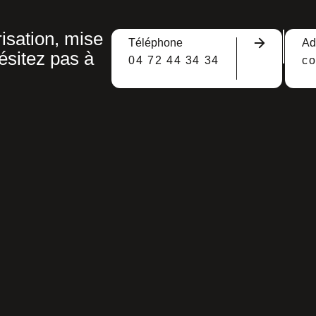
isation, mise
Téléphone
Ad
ésitez pas à
04 72 44 34 34
c