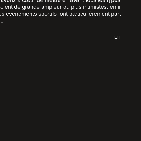
avons à cœur de mettre en avant tous les types
oient de grande ampleur ou plus intimistes, en intérieur
es événements sportifs font particulièrement partie de c
..
LIRE LA S
LIRE LA S