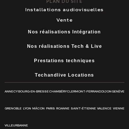
PLAN DU SITE
Installations audiovisuelles
Vente
Nos réalisations Intégration
Nos réalisations Tech & Live
Prestations techniques
Techandlive Locations
ANNECY
BOURG-EN-BRESSE
CHAMBÉRY
CLERMONT-FERRAND
DIJON
GENÈVE
GRENOBLE
LYON
MÂCON
PARIS
ROANNE
SAINT-ÉTIENNE
VALENCE
VIENNE
VILLEURBANNE