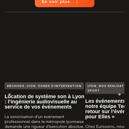
En voir plus
ARCHIVES
,
LYON
,
ZONES D'INTERVENTION
LYON
,
NOS RÉALISATIO
SPORT
Location de système son à Lyon
Les événements s
: l’ingénierie audiovisuelle au
notre équipe Tech
service de vos événements
retour sur l’évén
pour Elles »
La sonorisation d’un événement
professionnel dans la métropole lyonnaise
demande une rigueur d’exécution absolue.
Chez Eurosono, nous 