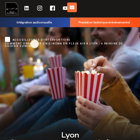
Intégration audiovisuelle
Prestation technique et événementiel
ACCUEIL
|
ZONES D'INTERVENTION
|
COMMENT ORGANISER UN CINÉMA EN PLEIN AIR À LYON : 6 RAISONS DE
CHOISIR EUROSONO
Lyon