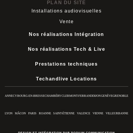
PLAN DU SITE
Installations audiovisuelles
Vente
Nos réalisations Intégration
Nos réalisations Tech & Live
Prestations techniques
Techandlive Locations
ANNECY
BOURG-EN-BRESSE
CHAMBÉRY
CLERMONT-FERRAND
DIJON
GENÈVE
GRENOBLE
LYON
MÂCON
PARIS
ROANNE
SAINT-ÉTIENNE
VALENCE
VIENNE
VILLEURBANNE
DESIGN ET INTÉGRATION PAR PODIUM COMMUNICATION