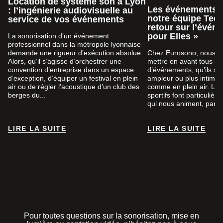
Location de système son à Lyon
Les événements s
: l’ingénierie audiovisuelle au
notre équipe Tech
service de vos événements
retour sur l’évén
pour Elles »
La sonorisation d’un événement
professionnel dans la métropole lyonnaise
demande une rigueur d’exécution absolue.
Chez Eurosono, nous a
Alors, qu’il s’agisse d’orchestrer une
mettre en avant tous le
convention d’entreprise dans un espace
d’événements, qu’ils so
d’exception, d’équiper un festival en plein
ampleur ou plus intimist
air ou de régler l’acoustique d’un club des
comme en plein air. Le
berges du...
sportifs font particuliè
qui nous animent, par...
LIRE LA SUITE
LIRE LA SUITE
LIRE LA SUITE
LIRE LA SUITE
Pour toutes questions sur la sonorisation, mise en