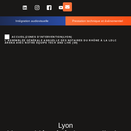
Intégration audiovisuelle
Prestation technique et événementiel
ACCUEIL
|
ZONES D'INTERVENTION
|
LYON
|
L’ASSEMBLÉE GÉNÉRALE ANNUELLE DES NOTAIRES DU RHÔNE À LA LDLC
ARENA AVEC NOTRE ÉQUIPE TECH AND LIVE (69)
Lyon