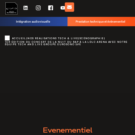
Intégration audiovisuelle
Prestation technique et événementiel
ACCUEIL
|
NOS RÉALISATIONS TECH & LIVE
|
SCÉNOGRAPHIE
|
1ER ÉDITION DU CONCERT DE LA NUIT DU RAP À LA LDLC ARENA AVEC NOTRE
ÉQUIPE TECH AND LIVE GROUPE EUROSONO (69)
Evenementiel