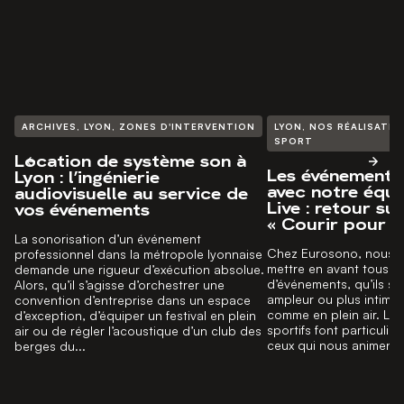
ARCHIVES
,
LYON
,
ZONES D'INTERVENTION
LYON
,
NOS RÉALISATIO
SPORT
Location de système son à
Les événements 
Lyon : l’ingénierie
avec notre équ
audiovisuelle au service de
Live : retour su
vos événements
« Courir pour El
La sonorisation d’un événement
Chez Eurosono, nous 
professionnel dans la métropole lyonnaise
mettre en avant tous le
demande une rigueur d’exécution absolue.
d’événements, qu’ils s
Alors, qu’il s’agisse d’orchestrer une
ampleur ou plus intimist
convention d’entreprise dans un espace
comme en plein air. Le
d’exception, d’équiper un festival en plein
sportifs font particuliè
air ou de régler l’acoustique d’un club des
ceux qui nous animent, 
berges du...